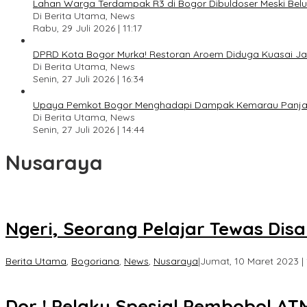
Lahan Warga Terdampak R3 di Bogor Dibuldoser Meski Bel
Di Berita Utama, News
Rabu, 29 Juli 2026 | 11:17
DPRD Kota Bogor Murka! Restoran Aroem Diduga Kuasai Jal
Di Berita Utama, News
Senin, 27 Juli 2026 | 16:34
Upaya Pemkot Bogor Menghadapi Dampak Kemarau Panj
Di Berita Utama, News
Senin, 27 Juli 2026 | 14:44
Nusaraya
Ngeri, Seorang Pelajar Tewas Di
Berita Utama
,
Bogoriana
,
News
,
Nusaraya
|
Jumat, 10 Maret 2023 | 
Dor ! Pelaku Spesial Pembobol AT