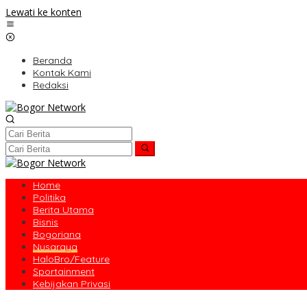
Lewati ke konten
Beranda
Kontak Kami
Redaksi
Home
Politika
Berita Utama
Bisnis
Bogoriana
Nusaraya
HaloBro/Feature
Sportainment
Kebijakan Privasi