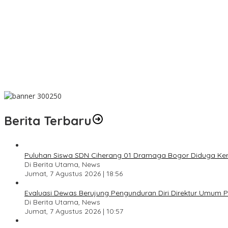
Dari Amanah Donatur hingga Senyum Warga, Kapalang Misteri T
Anniversary Pertama Paste Band, Perjalanan Musisi Jalanan Bog
Drama Kolosal “Pajajaran Gugat” Tutup Hari Tatar Sunda, Pesa
Sayembara Logo HJB ke-544 Bogor Diikuti 117 Peserta, Ini Peme
444 CJH Kloter Perdana Kota Bogor Dilepas, Wali Kota Titip P
Berita Terbaru
Puluhan Siswa SDN Ciherang 01 Dramaga Bogor Diduga Kera
Di Berita Utama, News
Jumat, 7 Agustus 2026 | 18:56
Evaluasi Dewas Berujung Pengunduran Diri Direktur Umum
Di Berita Utama, News
Jumat, 7 Agustus 2026 | 10:57