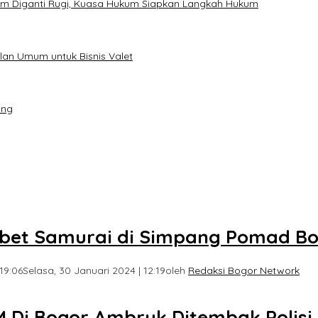
um Diganti Rugi, Kuasa Hukum Siapkan Langkah Hukum
an Umum untuk Bisnis Valet
ang
sabet Samurai di Simpang Pomad B
19:06
Selasa, 30 Januari 2024 | 12:19
oleh
Redaksi Bogor Network
M Di Bogor Ambruk Ditembak Polisi