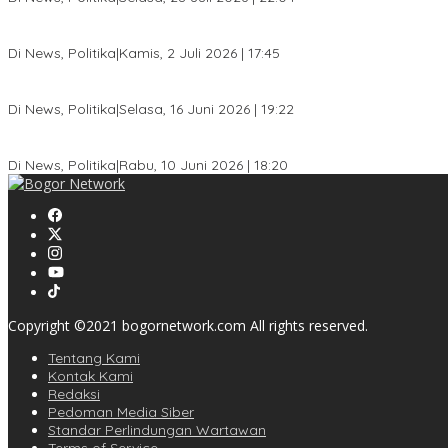
Jelang Pemilu 2029, Bakesbangpol Kota Bogor Cetak Generasi Mud
Di News, Politika
|
Kamis, 2 Juli 2026 | 17:45
Dewan Gerindra Desak Pemkot Bogor Cabut Surat Edaran DTSEN, D
Di News, Politika
|
Selasa, 16 Juni 2026 | 19:22
KPU Kota Bogor Luncurkan Podcast Demokrasi, Dedie Rachim Ja
Di News, Politika
|
Rabu, 10 Juni 2026 | 18:20
Copyright ©2021 bogornetwork.com All rights reserved.
Tentang Kami
Kontak Kami
Redaksi
Pedoman Media Siber
Standar Perlindungan Wartawan