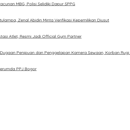
cunan MBG, Polisi Selidiki Dapur SPPG
ampa, Zenal Abidin Minta Verifikasi Kepemilikan Diusut
asi Atlet, Resmi Jadi Official Gym Partner
s Dugaan Penipuan dan Penggelapan Kamera Sewaan, Korban Rugi
 Perumda PPJ Bogor
D Prematur, Pendaftaran Belum Dibuka
gan Calon Ketua Resmi Dibuka