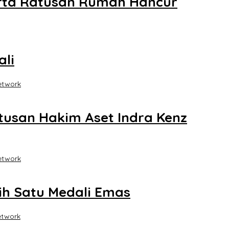
erta Ratusan Rumah Hancur
ali
etwork
tusan Hakim Aset Indra Kenz
etwork
aih Satu Medali Emas
etwork