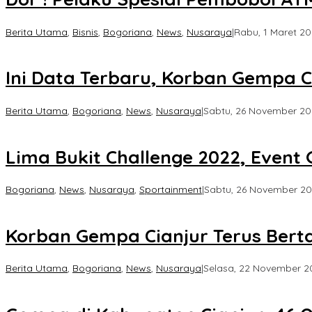
Berita Utama
,
Bisnis
,
Bogoriana
,
News
,
Nusaraya
|
Rabu, 1 Maret 20
Ini Data Terbaru, Korban Gempa C
Berita Utama
,
Bogoriana
,
News
,
Nusaraya
|
Sabtu, 26 November 202
Lima Bukit Challenge 2022, Even
Bogoriana
,
News
,
Nusaraya
,
Sportainment
|
Sabtu, 26 November 202
Korban Gempa Cianjur Terus Bert
Berita Utama
,
Bogoriana
,
News
,
Nusaraya
|
Selasa, 22 November 20