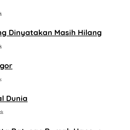
k
ng Dinyatakan Masih Hilang
k
ogor
k
l Dunia
rk