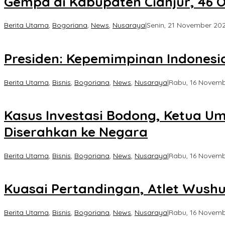
Gempa di Kabupaten Cianjur, 46
Berita Utama
,
Bogoriana
,
News
,
Nusaraya
|
Senin, 21 November 2022
Presiden: Kepemimpinan Indonesia 
Berita Utama
,
Bisnis
,
Bogoriana
,
News
,
Nusaraya
|
Rabu, 16 Novembe
Kasus Investasi Bodong, Ketua Um
Diserahkan ke Negara
Berita Utama
,
Bisnis
,
Bogoriana
,
News
,
Nusaraya
|
Rabu, 16 Novembe
Kuasai Pertandingan, Atlet Wushu 
Berita Utama
,
Bisnis
,
Bogoriana
,
News
,
Nusaraya
|
Rabu, 16 Novembe