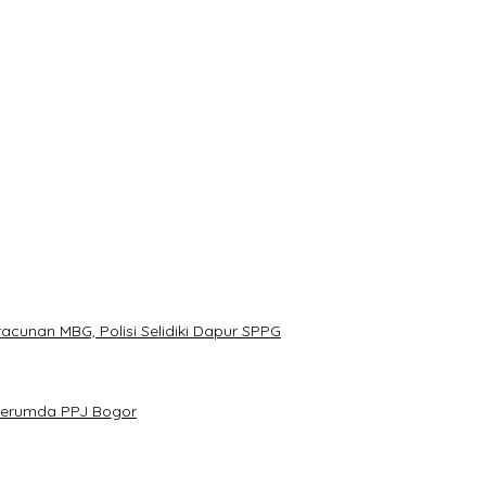
ebar 300 Domba Kurban di Bogor
or Menuju Panggung Profesional
n Harmoni Alam Menggema dari Gedung Sate
nangnya
esan Jaga Kesehatan dan Kebersamaan
cunan MBG, Polisi Selidiki Dapur SPPG
 Perumda PPJ Bogor