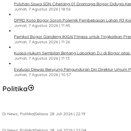
Puluhan Siswa SDN Ciherang 01 Dramaga Bogor Diduga Kera
Jumat, 7 Agustus 2026 | 18:56
DPRD Kota Bogor Soroti Polemik Pembebasan Lahan R3 Katul
Jumat, 7 Agustus 2026 | 11:45
Pemkot Bogor Gandeng IKIGAI Fitness untuk Tingkatkan Prest
Jumat, 7 Agustus 2026 | 11:26
Kuasa Hukum Sembilan Bintang Laporkan DJ di Bogor ata
Jumat, 7 Agustus 2026 | 11:13
Evaluasi Dewas Berujung Pengunduran Diri Direktur Umum
Jumat, 7 Agustus 2026 | 10:57
Politika
SC Musda XI Golkar Kota Bogor: Penolakan Bakal Calon Ketua DP
Di News, Politika
|
Selasa, 28 Juli 2026 | 22:19
Musda XI Partai Golkar Kota Bogor Digelar 31 Juli 2026, Penjarin
Di News, Politika
|
Selasa, 28 Juli 2026 | 22:04