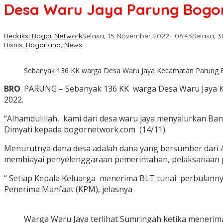
Desa Waru Jaya Parung Bogor
Redaksi Bogor Network
Selasa, 15 November 2022 | 06:45
Selasa, 3
Bisnis
,
Bogoriana
,
News
Sebanyak 136 KK warga Desa Waru Jaya Kecamatan Parung Bogo
BRO
. PARUNG – Sebanyak 136 KK warga Desa Waru Jaya K
2022.
“Alhamdulillah, kami dari desa waru jaya menyalurkan B
Dimyati kepada bogornetwork.com (14/11).
Menurutnya dana desa adalah dana yang bersumber dari A
membiayai penyelenggaraan pemerintahan, pelaksanaan
“ Setiap Kepala Keluarga menerima BLT tunai perbulannya
Penerima Manfaat (KPM), jelasnya
Warga Waru Jaya terlihat Sumringah ketika menerima 