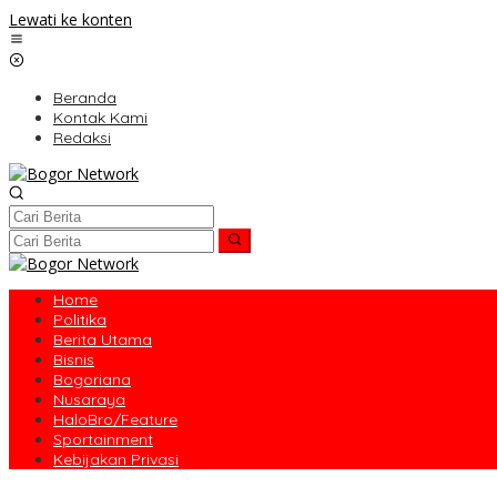
Lewati ke konten
Beranda
Kontak Kami
Redaksi
Home
Politika
Berita Utama
Bisnis
Bogoriana
Nusaraya
HaloBro/Feature
Sportainment
Kebijakan Privasi