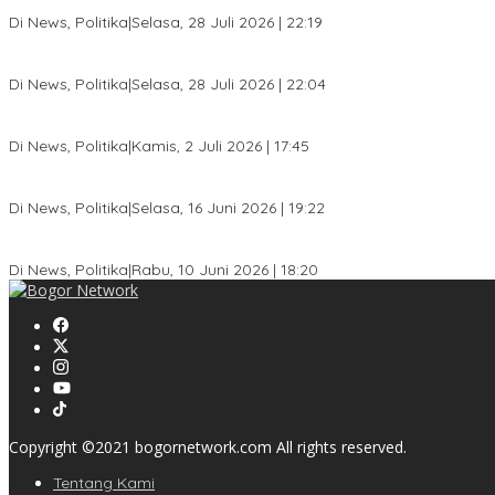
SC Musda XI Golkar Kota Bogor: Penolakan Bakal Calon Ketua DP
Di News, Politika
|
Selasa, 28 Juli 2026 | 22:19
Musda XI Partai Golkar Kota Bogor Digelar 31 Juli 2026, Penjarin
Di News, Politika
|
Selasa, 28 Juli 2026 | 22:04
Jelang Pemilu 2029, Bakesbangpol Kota Bogor Cetak Generasi Mud
Di News, Politika
|
Kamis, 2 Juli 2026 | 17:45
Dewan Gerindra Desak Pemkot Bogor Cabut Surat Edaran DTSEN, D
Di News, Politika
|
Selasa, 16 Juni 2026 | 19:22
KPU Kota Bogor Luncurkan Podcast Demokrasi, Dedie Rachim Ja
Di News, Politika
|
Rabu, 10 Juni 2026 | 18:20
Copyright ©2021 bogornetwork.com All rights reserved.
Tentang Kami