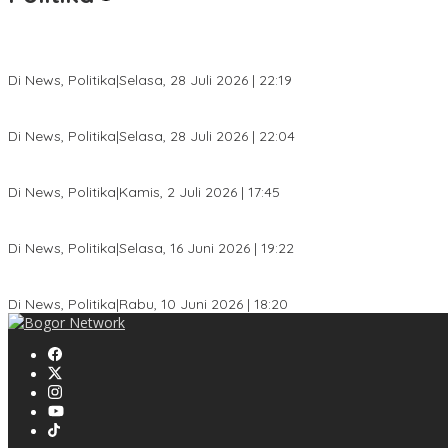
SC Musda XI Golkar Kota Bogor: Penolakan Bakal Calon Ketua DP
Di News, Politika
|
Selasa, 28 Juli 2026 | 22:19
Musda XI Partai Golkar Kota Bogor Digelar 31 Juli 2026, Penjarin
Di News, Politika
|
Selasa, 28 Juli 2026 | 22:04
Jelang Pemilu 2029, Bakesbangpol Kota Bogor Cetak Generasi Mud
Di News, Politika
|
Kamis, 2 Juli 2026 | 17:45
Dewan Gerindra Desak Pemkot Bogor Cabut Surat Edaran DTSEN, D
Di News, Politika
|
Selasa, 16 Juni 2026 | 19:22
KPU Kota Bogor Luncurkan Podcast Demokrasi, Dedie Rachim Ja
Di News, Politika
|
Rabu, 10 Juni 2026 | 18:20