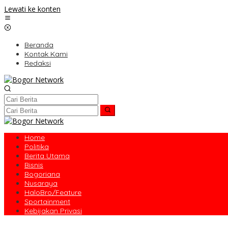
Lewati ke konten
Beranda
Kontak Kami
Redaksi
Home
Politika
Berita Utama
Bisnis
Bogoriana
Nusaraya
HaloBro/Feature
Sportainment
Kebijakan Privasi