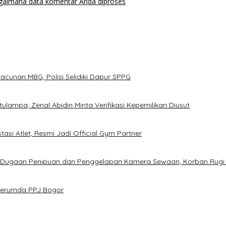
agaimana data komentar Anda diproses
cunan MBG, Polisi Selidiki Dapur SPPG
ampa, Zenal Abidin Minta Verifikasi Kepemilikan Diusut
asi Atlet, Resmi Jadi Official Gym Partner
s Dugaan Penipuan dan Penggelapan Kamera Sewaan, Korban Rugi
 Perumda PPJ Bogor