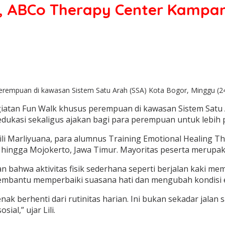
, ABCo Therapy Center Kampa
empuan di kawasan Sistem Satu Arah (SSA) Kota Bogor, Minggu (24/5
tan Fun Walk khusus perempuan di kawasan Sistem Satu Ar
a edukasi sekaligus ajakan bagi para perempuan untuk lebih 
 Lili Marliyuana, para alumnus Training Emotional Healing
 hingga Mojokerto, Jawa Timur. Mayoritas peserta merupak
 bahwa aktivitas fisik sederhana seperti berjalan kaki mem
embantu memperbaiki suasana hati dan mengubah kondisi em
enak berhenti dari rutinitas harian. Ini bukan sekadar jala
al,” ujar Lili.