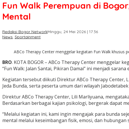
Fun Walk Perempuan di Bogor
Mental
Redaksi Bogor Network
Minggu, 24 Mei 2026 | 17:36
News
,
Sportainment
ABCo Therapy Center menggelar kegiatan Fun Walk khusus per
BRO
. KOTA BOGOR – ABCo Therapy Center menggelar kegia
“Fun Walk: Jalan Santai, Pikiran Damai” ini menjadi saran
Kegiatan tersebut diikuti Direktur ABCo Therapy Center,
Jeda Bunda, serta peserta umum dari wilayah Jabodetabek
Direktur ABCo Therapy Center, Lili Marliyuana, mengatakan
Berdasarkan berbagai kajian psikologi, bergerak dapat m
“Melalui kegiatan ini, kami ingin mengajak para bunda sej
mental melalui keseimbangan fisik, emosi, dan hubungan sosi