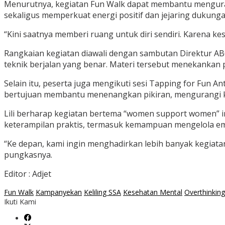
Menurutnya, kegiatan Fun Walk dapat membantu menguran
sekaligus memperkuat energi positif dan jejaring dukunga
“Kini saatnya memberi ruang untuk diri sendiri. Karena ke
Rangkaian kegiatan diawali dengan sambutan Direktur AB
teknik berjalan yang benar. Materi tersebut menekankan
Selain itu, peserta juga mengikuti sesi Tapping for Fun An
bertujuan membantu menenangkan pikiran, mengurangi ke
Lili berharap kegiatan bertema “women support women” 
keterampilan praktis, termasuk kemampuan mengelola em
“Ke depan, kami ingin menghadirkan lebih banyak kegiat
pungkasnya.
Editor : Adjet
Fun Walk
Kampanyekan
Keliling SSA
Kesehatan Mental
Overthinking
Ikuti Kami