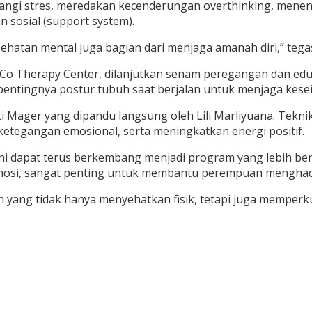
gi stres, meredakan kecenderungan overthinking, menena
n sosial (support system).
sehatan mental juga bagian dari menjaga amanah diri,” tega
Co Therapy Center, dilanjutkan senam peregangan dan edu
 pentingnya postur tubuh saat berjalan untuk menjaga kes
ti Mager yang dipandu langsung oleh Lili Marliyuana. Teknik
tegangan emosional, serta meningkatkan energi positif.
ini dapat terus berkembang menjadi program yang lebih b
osi, sangat penting untuk membantu perempuan menghadap
an yang tidak hanya menyehatkan fisik, tetapi juga mempe