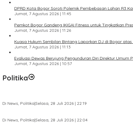
DPRD Kota Bogor Soroti Polemik Pembebasan Lahan R3 Katul
Jumat, 7 Agustus 2026 | 11:45
Pemkot Bogor Gandeng IKIGAI Fitness untuk Tingkatkan Prest
Jumat, 7 Agustus 2026 | 11:26
Kuasa Hukum Sembilan Bintang Laporkan DJ di Bogor ata
Jumat, 7 Agustus 2026 | 11:13
Evaluasi Dewas Berujung Pengunduran Diri Direktur Umum
Jumat, 7 Agustus 2026 | 10:57
Politika
SC Musda XI Golkar Kota Bogor: Penolakan Bakal Calon Ketua DP
Di News, Politika
|
Selasa, 28 Juli 2026 | 22:19
Musda XI Partai Golkar Kota Bogor Digelar 31 Juli 2026, Penjarin
Di News, Politika
|
Selasa, 28 Juli 2026 | 22:04
Jelang Pemilu 2029, Bakesbangpol Kota Bogor Cetak Generasi Mud