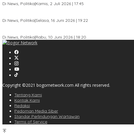
Di News, Politika
|
Kamis, 2 Juli 2026 | 17:45
Dewan Gerindra Desak Pemkot Bogor Cabut Surat Edaran DTSEN, D
Di News, Politika
|
Selasa, 16 Juni 2026 | 19:22
KPU Kota Bogor Luncurkan Podcast Demokrasi, Dedie Rachim Ja
Di News, Politika
|
Rabu, 10 Juni 2026 | 18:20
Copyright ©2021 bogornetwork.com All rights reserved.
Tentang Kami
Kontak Kami
Redaksi
Pedoman Media Siber
Standar Perlindungan Wartawan
Terms of Service