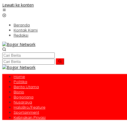
Lewati ke konten
Beranda
Kontak Kami
Redaksi
Home
Politika
Berita Utama
Bisnis
Bogoriana
Nusaraya
HaloBro/Feature
Sportainment
Kebijakan Privasi