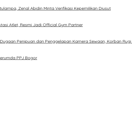
ampa, Zenal Abidin Minta Verifikasi Kepemilikan Diusut
asi Atlet, Resmi Jadi Official Gym Partner
s Dugaan Penipuan dan Penggelapan Kamera Sewaan, Korban Rugi
 Perumda PPJ Bogor
D Prematur, Pendaftaran Belum Dibuka
gan Calon Ketua Resmi Dibuka
a Melek Politik dan Anti Hoaks