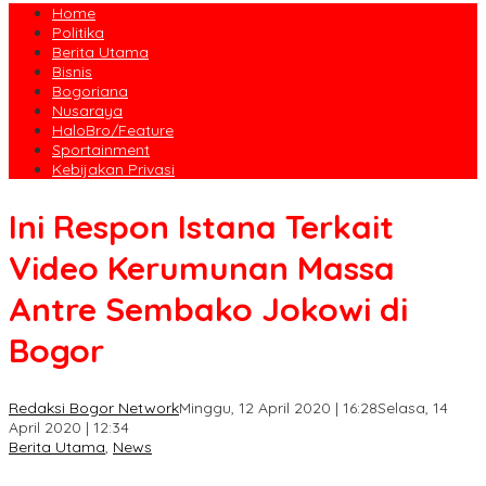
Home
Politika
Berita Utama
Bisnis
Bogoriana
Nusaraya
HaloBro/Feature
Sportainment
Kebijakan Privasi
Ini Respon Istana Terkait
Video Kerumunan Massa
Antre Sembako Jokowi di
Bogor
Redaksi Bogor Network
Minggu, 12 April 2020 | 16:28
Selasa, 14
April 2020 | 12:34
Berita Utama
,
News