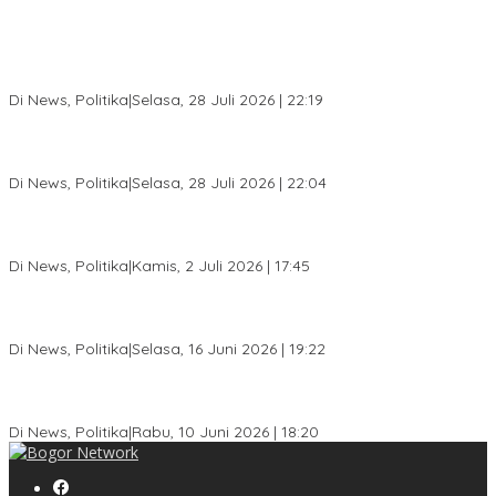
SC Musda XI Golkar Kota Bogor: Penolakan Bakal Calon Ketua
DPD Prematur, Pendaftaran Belum Dibuka
Di News, Politika
|
Selasa, 28 Juli 2026 | 22:19
Musda XI Partai Golkar Kota Bogor Digelar 31 Juli 2026,
Penjaringan Calon Ketua Resmi Dibuka
Di News, Politika
|
Selasa, 28 Juli 2026 | 22:04
Jelang Pemilu 2029, Bakesbangpol Kota Bogor Cetak Generasi
Muda Melek Politik dan Anti Hoaks
Di News, Politika
|
Kamis, 2 Juli 2026 | 17:45
Dewan Gerindra Desak Pemkot Bogor Cabut Surat Edaran
DTSEN, Dinilai Berpotensi Rugikan Warga Miskin
Di News, Politika
|
Selasa, 16 Juni 2026 | 19:22
KPU Kota Bogor Luncurkan Podcast Demokrasi, Dedie Rachim
Jadi Narasumber Perdana
Di News, Politika
|
Rabu, 10 Juni 2026 | 18:20