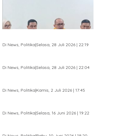
SC Musda XI Golkar Kota Bogor: Penolakan Bakal Calon Ketua
DPD Prematur, Pendaftaran Belum Dibuka
Di News, Politika
|
Selasa, 28 Juli 2026 | 22:19
Musda XI Partai Golkar Kota Bogor Digelar 31 Juli 2026,
Penjaringan Calon Ketua Resmi Dibuka
Di News, Politika
|
Selasa, 28 Juli 2026 | 22:04
Jelang Pemilu 2029, Bakesbangpol Kota Bogor Cetak Generasi
Muda Melek Politik dan Anti Hoaks
Di News, Politika
|
Kamis, 2 Juli 2026 | 17:45
Dewan Gerindra Desak Pemkot Bogor Cabut Surat Edaran
DTSEN, Dinilai Berpotensi Rugikan Warga Miskin
Di News, Politika
|
Selasa, 16 Juni 2026 | 19:22
KPU Kota Bogor Luncurkan Podcast Demokrasi, Dedie Rachim
Jadi Narasumber Perdana
Di News, Politika
|
Rabu, 10 Juni 2026 | 18:20