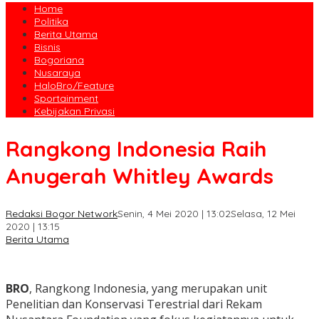
Home
Politika
Berita Utama
Bisnis
Bogoriana
Nusaraya
HaloBro/Feature
Sportainment
Kebijakan Privasi
Rangkong Indonesia Raih
Anugerah Whitley Awards
Redaksi Bogor Network
Senin, 4 Mei 2020 | 13:02
Selasa, 12 Mei
2020 | 13:15
Berita Utama
BRO
, Rangkong Indonesia, yang merupakan unit
Penelitian dan Konservasi Terestrial dari Rekam