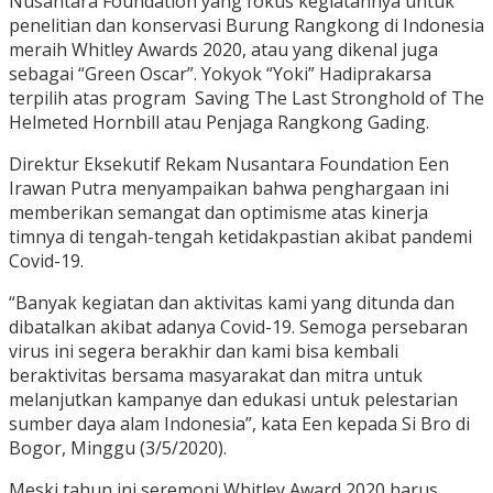
Nusantara Foundation yang fokus kegiatannya untuk
penelitian dan konservasi Burung Rangkong di Indonesia
meraih Whitley Awards 2020, atau yang dikenal juga
sebagai “Green Oscar”. Yokyok “Yoki” Hadiprakarsa
terpilih atas program Saving The Last Stronghold of The
Helmeted Hornbill atau Penjaga Rangkong Gading.
Direktur Eksekutif Rekam Nusantara Foundation Een
Irawan Putra menyampaikan bahwa penghargaan ini
memberikan semangat dan optimisme atas kinerja
timnya di tengah-tengah ketidakpastian akibat pandemi
Covid-19.
“Banyak kegiatan dan aktivitas kami yang ditunda dan
dibatalkan akibat adanya Covid-19. Semoga persebaran
virus ini segera berakhir dan kami bisa kembali
beraktivitas bersama masyarakat dan mitra untuk
melanjutkan kampanye dan edukasi untuk pelestarian
sumber daya alam Indonesia”, kata Een kepada Si Bro di
Bogor, Minggu (3/5/2020).
Meski tahun ini seremoni Whitley Award 2020 harus