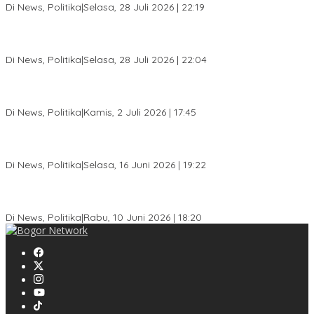
Di News, Politika
|
Selasa, 28 Juli 2026 | 22:19
Musda XI Partai Golkar Kota Bogor Digelar 31 Juli 2026,
Penjaringan Calon Ketua Resmi Dibuka
Di News, Politika
|
Selasa, 28 Juli 2026 | 22:04
Jelang Pemilu 2029, Bakesbangpol Kota Bogor Cetak Generasi
Muda Melek Politik dan Anti Hoaks
Di News, Politika
|
Kamis, 2 Juli 2026 | 17:45
Dewan Gerindra Desak Pemkot Bogor Cabut Surat Edaran
DTSEN, Dinilai Berpotensi Rugikan Warga Miskin
Di News, Politika
|
Selasa, 16 Juni 2026 | 19:22
KPU Kota Bogor Luncurkan Podcast Demokrasi, Dedie Rachim
Jadi Narasumber Perdana
Di News, Politika
|
Rabu, 10 Juni 2026 | 18:20