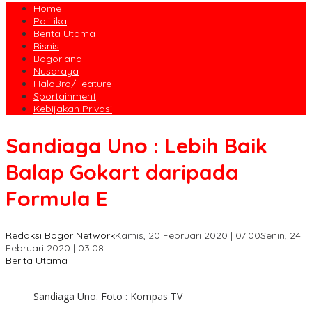
Home
Politika
Berita Utama
Bisnis
Bogoriana
Nusaraya
HaloBro/Feature
Sportainment
Kebijakan Privasi
Sandiaga Uno : Lebih Baik
Balap Gokart daripada
Formula E
Redaksi Bogor Network
Kamis, 20 Februari 2020 | 07:00
Senin, 24
Februari 2020 | 03:08
Berita Utama
Sandiaga Uno. Foto : Kompas TV