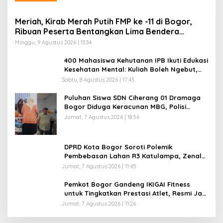
Meriah, Kirab Merah Putih FMP ke -11 di Bogor,
Ribuan Peserta Bentangkan Lima Bendera
Raksasa
Minggu, 9 Agustus 2026 | 13:34
400 Mahasiswa Kehutanan IPB Ikuti Edukasi
Kesehatan Mental: Kuliah Boleh Ngebut,
Mental Jangan Kusut
Sabtu, 8 Agustus 2026 | 17:43
Puluhan Siswa SDN Ciherang 01 Dramaga
Bogor Diduga Keracunan MBG, Polisi
Selidiki Dapur SPPG
Jumat, 7 Agustus 2026 | 18:56
DPRD Kota Bogor Soroti Polemik
Pembebasan Lahan R3 Katulampa, Zenal
Abidin Minta Verifikasi Kepemilikan Diusut
Jumat, 7 Agustus 2026 | 11:45
Pemkot Bogor Gandeng IKIGAI Fitness
untuk Tingkatkan Prestasi Atlet, Resmi Jadi
Official Gym Partner
Jumat, 7 Agustus 2026 | 11:26
an