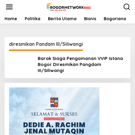
L
e
w
a
Home
Politika
Berita Utama
Bisnis
Bogoriana
t
i
k
e
diresmikan Pandam III/Siliwangi
k
o
n
Barak Siaga Pengamanan VVIP Istana
t
Bogor Diresmikan Pangdam
e
III/Siliwangi
n