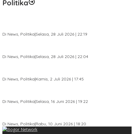
Politika
SC Musda XI Golkar Kota Bogor: Penolakan Bakal Calon Ketua
DPD Prematur, Pendaftaran Belum Dibuka
Di News, Politika
|
Selasa, 28 Juli 2026 | 22:19
Musda XI Partai Golkar Kota Bogor Digelar 31 Juli 2026,
Penjaringan Calon Ketua Resmi Dibuka
Di News, Politika
|
Selasa, 28 Juli 2026 | 22:04
Jelang Pemilu 2029, Bakesbangpol Kota Bogor Cetak Generasi
Muda Melek Politik dan Anti Hoaks
Di News, Politika
|
Kamis, 2 Juli 2026 | 17:45
Dewan Gerindra Desak Pemkot Bogor Cabut Surat Edaran
DTSEN, Dinilai Berpotensi Rugikan Warga Miskin
Di News, Politika
|
Selasa, 16 Juni 2026 | 19:22
KPU Kota Bogor Luncurkan Podcast Demokrasi, Dedie Rachim
Jadi Narasumber Perdana
Di News, Politika
|
Rabu, 10 Juni 2026 | 18:20