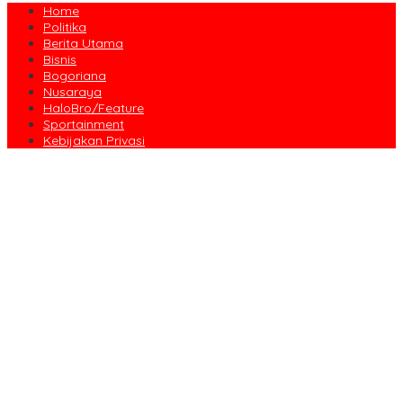
Home
Politika
Berita Utama
Bisnis
Bogoriana
Nusaraya
HaloBro/Feature
Sportainment
Kebijakan Privasi
Dari Amanah Donatur hingga Senyum Warga, Kapalang Misteri
Tebar 300 Domba Kurban di Bogor
Anniversary Pertama Paste Band, Perjalanan Musisi Jalanan
Bogor Menuju Panggung Profesional
Drama Kolosal “Pajajaran Gugat” Tutup Hari Tatar Sunda, Pesan
Harmoni Alam Menggema dari Gedung Sate
Sayembara Logo HJB ke-544 Bogor Diikuti 117 Peserta, Ini
Pemenangnya
444 CJH Kloter Perdana Kota Bogor Dilepas, Wali Kota Titip