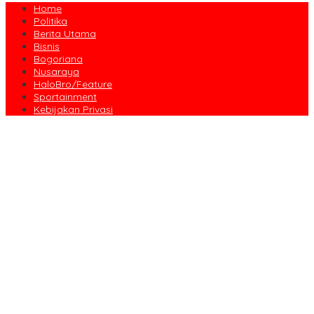
Home
Politika
Berita Utama
Bisnis
Bogoriana
Nusaraya
HaloBro/Feature
Sportainment
Kebijakan Privasi
Dari Amanah Donatur hingga Senyum Warga, Kapalang Misteri
Tebar 300 Domba Kurban di Bogor
Anniversary Pertama Paste Band, Perjalanan Musisi Jalanan
Bogor Menuju Panggung Profesional
Drama Kolosal “Pajajaran Gugat” Tutup Hari Tatar Sunda, Pesan
Harmoni Alam Menggema dari Gedung Sate
Sayembara Logo HJB ke-544 Bogor Diikuti 117 Peserta, Ini
Pemenangnya
444 CJH Kloter Perdana Kota Bogor Dilepas, Wali Kota Titip