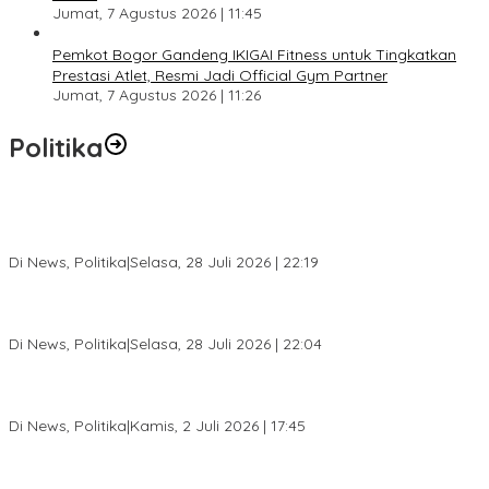
Jumat, 7 Agustus 2026 | 11:45
Pemkot Bogor Gandeng IKIGAI Fitness untuk Tingkatkan
Prestasi Atlet, Resmi Jadi Official Gym Partner
Jumat, 7 Agustus 2026 | 11:26
Politika
SC Musda XI Golkar Kota Bogor: Penolakan Bakal Calon Ketua
DPD Prematur, Pendaftaran Belum Dibuka
Di News, Politika
|
Selasa, 28 Juli 2026 | 22:19
Musda XI Partai Golkar Kota Bogor Digelar 31 Juli 2026,
Penjaringan Calon Ketua Resmi Dibuka
Di News, Politika
|
Selasa, 28 Juli 2026 | 22:04
Jelang Pemilu 2029, Bakesbangpol Kota Bogor Cetak Generasi
Muda Melek Politik dan Anti Hoaks
Di News, Politika
|
Kamis, 2 Juli 2026 | 17:45
Dewan Gerindra Desak Pemkot Bogor Cabut Surat Edaran
DTSEN, Dinilai Berpotensi Rugikan Warga Miskin