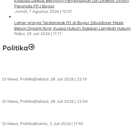
Evaluasi Dewas Berujung Pengunduran Diri Direktur Umum
Perumda PPJ Bogor
Jumat, 7 Agustus 2026 | 10:57
Lahan Warga Terdampak R3 di Bogor Dibuldoser Meski
Belum Diganti Rugi, Kuasa Hukum Siapkan Langkah Hukum
Rabu, 29 Juli 2026 | 11:17
Politika
SC Musda XI Golkar Kota Bogor: Penolakan Bakal Calon Ketua
DPD Prematur, Pendaftaran Belum Dibuka
Di News, Politika
|
Selasa, 28 Juli 2026 | 22:19
Musda XI Partai Golkar Kota Bogor Digelar 31 Juli 2026,
Penjaringan Calon Ketua Resmi Dibuka
Di News, Politika
|
Selasa, 28 Juli 2026 | 22:04
Jelang Pemilu 2029, Bakesbangpol Kota Bogor Cetak Generasi
Muda Melek Politik dan Anti Hoaks
Di News, Politika
|
Kamis, 2 Juli 2026 | 17:45