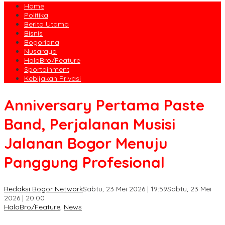
Home
Politika
Berita Utama
Bisnis
Bogoriana
Nusaraya
HaloBro/Feature
Sportainment
Kebijakan Privasi
Anniversary Pertama Paste
Band, Perjalanan Musisi
Jalanan Bogor Menuju
Panggung Profesional
Redaksi Bogor Network
Sabtu, 23 Mei 2026 | 19:59
Sabtu, 23 Mei
2026 | 20:00
HaloBro/Feature
,
News