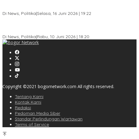
Dewan Gerindra Desak Pemkot Bogor Cabut Surat Edaran
DTSEN, Dinilai Berpotensi Rugikan Warga Miskin
Di News, Politika
|
Selasa, 16 Juni 2026 | 19:22
KPU Kota Bogor Luncurkan Podcast Demokrasi, Dedie Rachim
Jadi Narasumber Perdana
Di News, Politika
|
Rabu, 10 Juni 2026 | 18:20
Copyright ©2021 bogornetwork.com All rights reserved.
Tentang Kami
Kontak Kami
Redaksi
Pedoman Media Siber
Standar Perlindungan Wartawan
Terms of Service