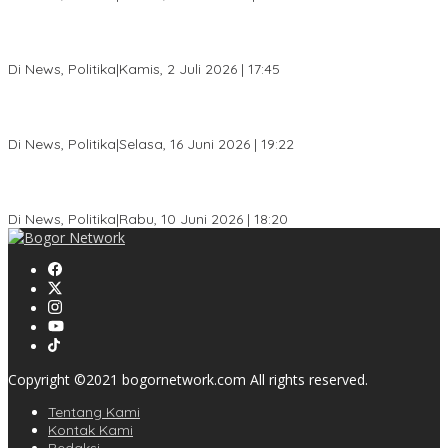
Jelang Pemilu 2029, Bakesbangpol Kota Bogor Cetak Generasi
Muda Melek Politik dan Anti Hoaks
Di News, Politika
|
Kamis, 2 Juli 2026 | 17:45
Dewan Gerindra Desak Pemkot Bogor Cabut Surat Edaran
DTSEN, Dinilai Berpotensi Rugikan Warga Miskin
Di News, Politika
|
Selasa, 16 Juni 2026 | 19:22
KPU Kota Bogor Luncurkan Podcast Demokrasi, Dedie Rachim
Jadi Narasumber Perdana
Di News, Politika
|
Rabu, 10 Juni 2026 | 18:20
Copyright ©2021 bogornetwork.com All rights reserved.
Tentang Kami
Kontak Kami