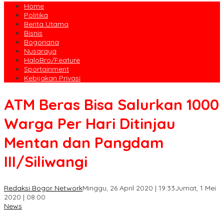
Home
Politika
Berita Utama
Bisnis
Bogoriana
Nusaraya
HaloBro/Feature
Sportainment
Kebijakan Privasi
ATM Beras Bisa Salurkan 1000
Warga Per Hari Ditinjau
Mentan dan Pangdam
III/Siliwangi
Redaksi Bogor Network
Minggu, 26 April 2020 | 19:33
Jumat, 1 Mei
2020 | 08:00
News