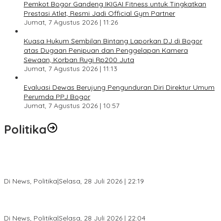
Pemkot Bogor Gandeng IKIGAI Fitness untuk Tingkatkan
Prestasi Atlet, Resmi Jadi Official Gym Partner
Jumat, 7 Agustus 2026 | 11:26
Kuasa Hukum Sembilan Bintang Laporkan DJ di Bogor
atas Dugaan Penipuan dan Penggelapan Kamera
Sewaan, Korban Rugi Rp200 Juta
Jumat, 7 Agustus 2026 | 11:13
Evaluasi Dewas Berujung Pengunduran Diri Direktur Umum
Perumda PPJ Bogor
Jumat, 7 Agustus 2026 | 10:57
Politika
SC Musda XI Golkar Kota Bogor: Penolakan Bakal Calon Ketua
DPD Prematur, Pendaftaran Belum Dibuka
Di News, Politika
|
Selasa, 28 Juli 2026 | 22:19
Musda XI Partai Golkar Kota Bogor Digelar 31 Juli 2026,
Penjaringan Calon Ketua Resmi Dibuka
Di News, Politika
|
Selasa, 28 Juli 2026 | 22:04