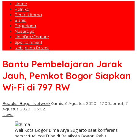
Home
Politika
Berita Utama
Bisnis
Bogoriana
Nusaraya
HaloBro/Feature
Sportainment
Kebijakan Privasi
Bantu Pembelajaran Jarak
Jauh, Pemkot Bogor Siapkan
Wi-Fi di 797 RW
Redaksi Bogor Network
Kamis, 6 Agustus 2020 | 17:00
Jumat, 7
Agustus 2020 | 05:02
News
Wali Kota Bogor Bima Arya Sugiarto saat konferensi
pers virtual YouTube di Balaikota Bogor, Rabu