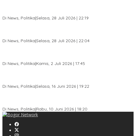
SC Musda XI Golkar Kota Bogor: Penolakan Bakal Calon Ketua
DPD Prematur, Pendaftaran Belum Dibuka
Di News, Politika
|
Selasa, 28 Juli 2026 | 22:19
Musda XI Partai Golkar Kota Bogor Digelar 31 Juli 2026,
Penjaringan Calon Ketua Resmi Dibuka
Di News, Politika
|
Selasa, 28 Juli 2026 | 22:04
Jelang Pemilu 2029, Bakesbangpol Kota Bogor Cetak Generasi
Muda Melek Politik dan Anti Hoaks
Di News, Politika
|
Kamis, 2 Juli 2026 | 17:45
Dewan Gerindra Desak Pemkot Bogor Cabut Surat Edaran
DTSEN, Dinilai Berpotensi Rugikan Warga Miskin
Di News, Politika
|
Selasa, 16 Juni 2026 | 19:22
KPU Kota Bogor Luncurkan Podcast Demokrasi, Dedie Rachim
Jadi Narasumber Perdana
Di News, Politika
|
Rabu, 10 Juni 2026 | 18:20