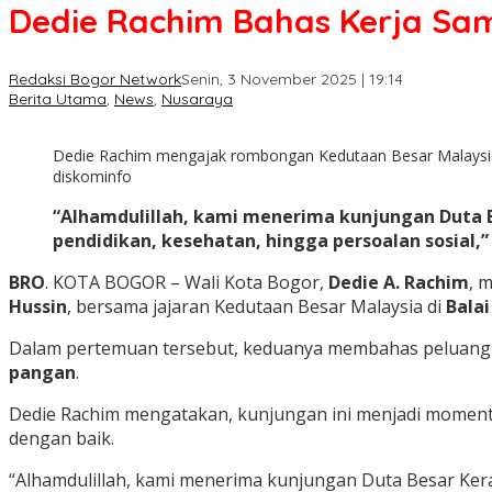
Dedie Rachim Bahas Kerja Sa
Redaksi Bogor Network
Senin, 3 November 2025 | 19:14
Berita Utama
,
News
,
Nusaraya
Dedie Rachim mengajak rombongan Kedutaan Besar Malaysia b
diskominfo
“Alhamdulillah, kami menerima kunjungan Duta B
pendidikan, kesehatan, hingga persoalan sosial,” 
BRO
. KOTA BOGOR – Wali Kota Bogor,
Dedie A. Rachim
, 
Hussin
, bersama jajaran Kedutaan Besar Malaysia di
Balai
Dalam pertemuan tersebut, keduanya membahas peluang ker
pangan
.
Dedie Rachim mengatakan, kunjungan ini menjadi momentu
dengan baik.
“Alhamdulillah, kami menerima kunjungan Duta Besar Kera