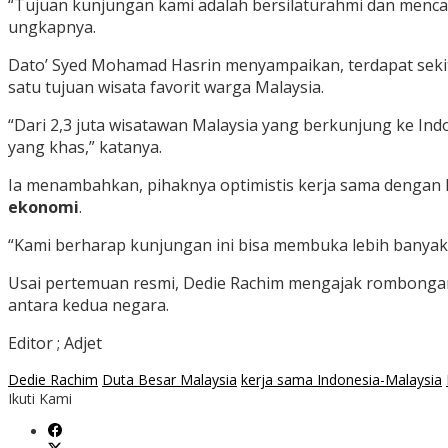
“Tujuan kunjungan kami adalah bersilaturahmi dan menc
ungkapnya.
Dato’ Syed Mohamad Hasrin menyampaikan, terdapat sek
satu tujuan wisata favorit warga Malaysia.
“Dari 2,3 juta wisatawan Malaysia yang berkunjung ke In
yang khas,” katanya.
Ia menambahkan, pihaknya optimistis kerja sama dengan 
ekonomi
.
“Kami berharap kunjungan ini bisa membuka lebih banyak 
Usai pertemuan resmi, Dedie Rachim mengajak rombongan
antara kedua negara.
Editor ; Adjet
Dedie Rachim
Duta Besar Malaysia
kerja sama Indonesia-Malaysia
Ikuti Kami