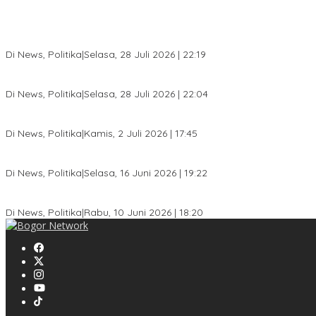
SC Musda XI Golkar Kota Bogor: Penolakan Bakal Calon Ketua DP
Di News, Politika
|
Selasa, 28 Juli 2026 | 22:19
Musda XI Partai Golkar Kota Bogor Digelar 31 Juli 2026, Penjarin
Di News, Politika
|
Selasa, 28 Juli 2026 | 22:04
Jelang Pemilu 2029, Bakesbangpol Kota Bogor Cetak Generasi Mud
Di News, Politika
|
Kamis, 2 Juli 2026 | 17:45
Dewan Gerindra Desak Pemkot Bogor Cabut Surat Edaran DTSEN, D
Di News, Politika
|
Selasa, 16 Juni 2026 | 19:22
KPU Kota Bogor Luncurkan Podcast Demokrasi, Dedie Rachim Ja
Di News, Politika
|
Rabu, 10 Juni 2026 | 18:20