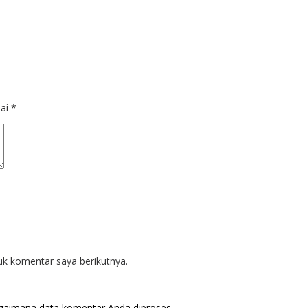
dai
*
uk komentar saya berikutnya.
agaimana data komentar Anda diproses