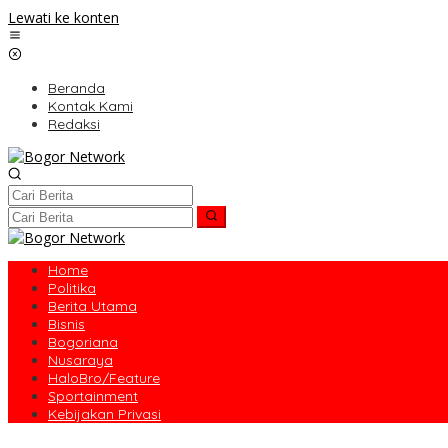
Lewati ke konten
Beranda
Kontak Kami
Redaksi
Home
Politika
Berita Utama
Bisnis
Bogoriana
Nusaraya
HaloBro/Feature
Sportainment
Kebijakan Privasi