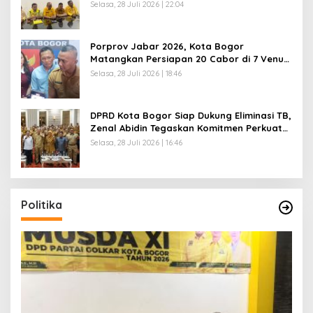
Resmi Dibuka
Selasa, 28 Juli 2026 | 22:04
Porprov Jabar 2026, Kota Bogor
Matangkan Persiapan 20 Cabor di 7 Venue,
Hotel Mulai Penuh Dipesan
Selasa, 28 Juli 2026 | 18:46
DPRD Kota Bogor Siap Dukung Eliminasi TB,
Zenal Abidin Tegaskan Komitmen Perkuat
Program Kesehatan
Selasa, 28 Juli 2026 | 16:46
Politika