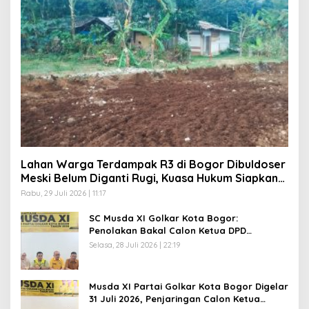
Lahan Warga Terdampak R3 di Bogor Dibuldoser
Meski Belum Diganti Rugi, Kuasa Hukum Siapkan
Langkah Hukum
Rabu, 29 Juli 2026 | 11:17
SC Musda XI Golkar Kota Bogor:
Penolakan Bakal Calon Ketua DPD
Prematur, Pendaftaran Belum Dibuka
Selasa, 28 Juli 2026 | 22:19
Musda XI Partai Golkar Kota Bogor Digelar
31 Juli 2026, Penjaringan Calon Ketua