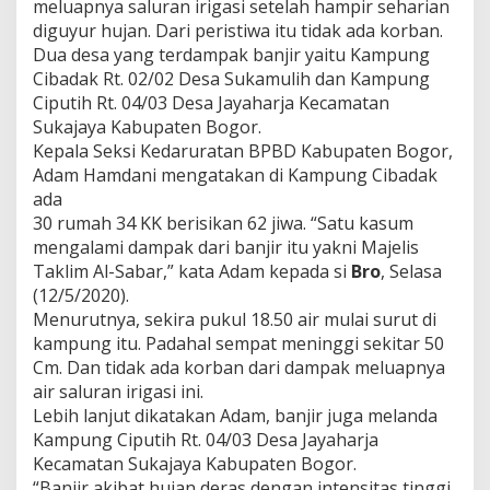
meluapnya saluran irigasi setelah hampir seharian
diguyur hujan. Dari peristiwa itu tidak ada korban.
Dua desa yang terdampak banjir yaitu Kampung
Cibadak Rt. 02/02 Desa Sukamulih dan Kampung
Ciputih Rt. 04/03 Desa Jayaharja Kecamatan
Sukajaya Kabupaten Bogor.
Kepala Seksi Kedaruratan BPBD Kabupaten Bogor,
Adam Hamdani mengatakan di Kampung Cibadak
ada
30 rumah 34 KK berisikan 62 jiwa. “Satu kasum
mengalami dampak dari banjir itu yakni Majelis
Taklim Al-Sabar,” kata Adam kepada si
Bro
, Selasa
(12/5/2020).
Menurutnya, sekira pukul 18.50 air mulai surut di
kampung itu. Padahal sempat meninggi sekitar 50
Cm. Dan tidak ada korban dari dampak meluapnya
air saluran irigasi ini.
Lebih lanjut dikatakan Adam, banjir juga melanda
Kampung Ciputih Rt. 04/03 Desa Jayaharja
Kecamatan Sukajaya Kabupaten Bogor.
“Banjir akibat hujan deras dengan intensitas tinggi