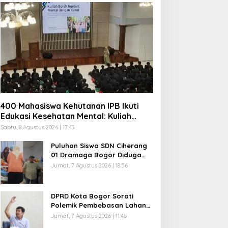
400 Mahasiswa Kehutanan IPB Ikuti
Edukasi Kesehatan Mental: Kuliah
Boleh Ngebut, Mental Jangan Kusut
Sabtu, 8 Agustus 2026 | 17:43
Puluhan Siswa SDN Ciherang
01 Dramaga Bogor Diduga
Keracunan MBG, Polisi Selidiki
Jumat, 7 Agustus 2026 | 18:56
Dapur SPPG
DPRD Kota Bogor Soroti
Polemik Pembebasan Lahan
R3 Katulampa, Zenal Abidin
Jumat, 7 Agustus 2026 | 11:45
Minta Verifikasi Kepemilikan