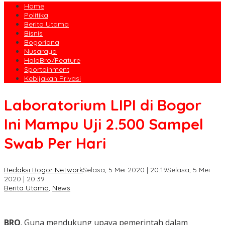
Home
Politika
Berita Utama
Bisnis
Bogoriana
Nusaraya
HaloBro/Feature
Sportainment
Kebijakan Privasi
Laboratorium LIPI di Bogor
Ini Mampu Uji 2.500 Sampel
Swab Per Hari
Redaksi Bogor Network
Selasa, 5 Mei 2020 | 20:19
Selasa, 5 Mei
2020 | 20:39
Berita Utama
,
News
BRO
. Guna mendukung upaya pemerintah dalam