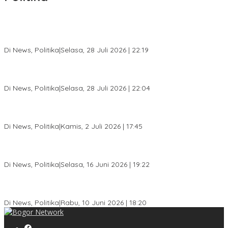
SC Musda XI Golkar Kota Bogor: Penolakan Bakal Calon Ketua
DPD Prematur, Pendaftaran Belum Dibuka
Di News, Politika
|
Selasa, 28 Juli 2026 | 22:19
Musda XI Partai Golkar Kota Bogor Digelar 31 Juli 2026,
Penjaringan Calon Ketua Resmi Dibuka
Di News, Politika
|
Selasa, 28 Juli 2026 | 22:04
Jelang Pemilu 2029, Bakesbangpol Kota Bogor Cetak Generasi
Muda Melek Politik dan Anti Hoaks
Di News, Politika
|
Kamis, 2 Juli 2026 | 17:45
Dewan Gerindra Desak Pemkot Bogor Cabut Surat Edaran
DTSEN, Dinilai Berpotensi Rugikan Warga Miskin
Di News, Politika
|
Selasa, 16 Juni 2026 | 19:22
KPU Kota Bogor Luncurkan Podcast Demokrasi, Dedie Rachim
Jadi Narasumber Perdana
Di News, Politika
|
Rabu, 10 Juni 2026 | 18:20