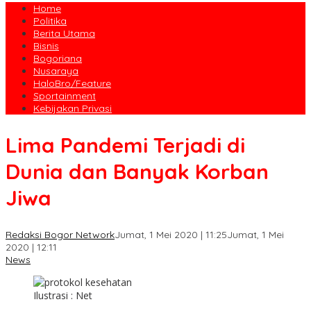
Home
Politika
Berita Utama
Bisnis
Bogoriana
Nusaraya
HaloBro/Feature
Sportainment
Kebijakan Privasi
Lima Pandemi Terjadi di
Dunia dan Banyak Korban
Jiwa
Redaksi Bogor Network
Jumat, 1 Mei 2020 | 11:25
Jumat, 1 Mei
2020 | 12:11
News
Ilustrasi : Net