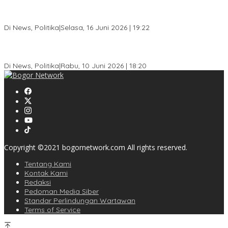
Dewan Gerindra Desak Pemkot Bogor Cabut Surat Edaran
DTSEN, Dinilai Berpotensi Rugikan Warga Miskin
Di News, Politika
|
Selasa, 16 Juni 2026 | 19:22
KPU Kota Bogor Luncurkan Podcast Demokrasi, Dedie Rachim
Jadi Narasumber Perdana
Di News, Politika
|
Rabu, 10 Juni 2026 | 18:20
Copyright ©2021 bogornetwork.com All rights reserved.
Tentang Kami
Kontak Kami
Redaksi
Pedoman Media Siber
Standar Perlindungan Wartawan
Terms of Service