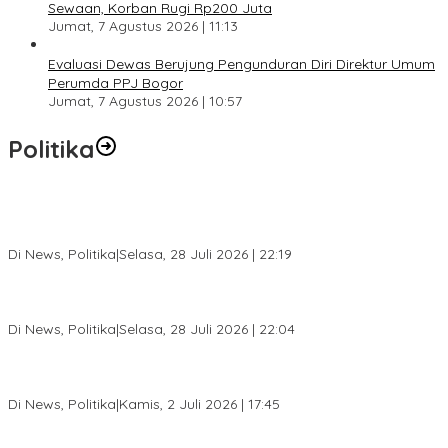
Sewaan, Korban Rugi Rp200 Juta
Jumat, 7 Agustus 2026 | 11:13
Evaluasi Dewas Berujung Pengunduran Diri Direktur Umum
Perumda PPJ Bogor
Jumat, 7 Agustus 2026 | 10:57
Politika
SC Musda XI Golkar Kota Bogor: Penolakan Bakal Calon Ketua
DPD Prematur, Pendaftaran Belum Dibuka
Di News, Politika
|
Selasa, 28 Juli 2026 | 22:19
Musda XI Partai Golkar Kota Bogor Digelar 31 Juli 2026,
Penjaringan Calon Ketua Resmi Dibuka
Di News, Politika
|
Selasa, 28 Juli 2026 | 22:04
Jelang Pemilu 2029, Bakesbangpol Kota Bogor Cetak Generasi
Muda Melek Politik dan Anti Hoaks
Di News, Politika
|
Kamis, 2 Juli 2026 | 17:45
Dewan Gerindra Desak Pemkot Bogor Cabut Surat Edaran