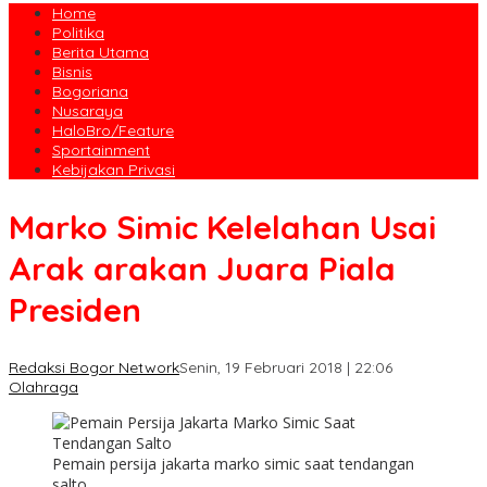
Home
Politika
Berita Utama
Bisnis
Bogoriana
Nusaraya
HaloBro/Feature
Sportainment
Kebijakan Privasi
Marko Simic Kelelahan Usai
Arak arakan Juara Piala
Presiden
Redaksi Bogor Network
Senin, 19 Februari 2018 | 22:06
Olahraga
Pemain persija jakarta marko simic saat tendangan
salto