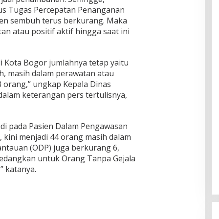
gus Tugas Percepatan Penanganan
ien sembuh terus berkurang. Maka
 atau positif aktif hingga saat ini
di Kota Bogor jumlahnya tetap yaitu
h, masih dalam perawatan atau
8 orang,” ungkap Kepala Dinas
alam keterangan pers tertulisnya,
jadi pada Pasien Dalam Pengawasan
 kini menjadi 44 orang masih dalam
ntauan (ODP) juga berkurang 6,
 Sedangkan untuk Orang Tanpa Gejala
” katanya.
SC Musda XI Golkar Kota Bogor:
Penolakan Bakal Calon Ketua D
Prematur, Pendaftaran Belum
Di News, Politika
|
Selasa, 28 Juli 2026 | 22:19