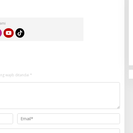
Dibuka
Kami
ng wajib ditandai
*