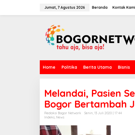
L
e
Jumat, 7 Agustus 2026
Beranda
Kontak Kam
w
a
t
i
k
e
k
o
n
t
Home
Politika
Berita Utama
Bisnis
e
n
Melandai, Pasien S
Bogor Bertambah J
Redaksi Bogor Network
Senin, 13 Juli 2020 | 17:44
Indeks
,
News