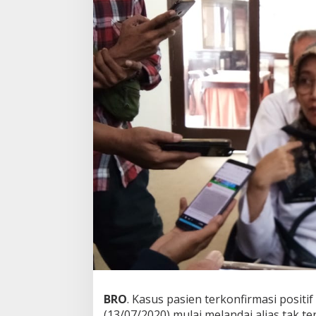
BRO
. Kasus pasien terkonfirmasi positi
(13/07/2020) mulai melandai alias tak t