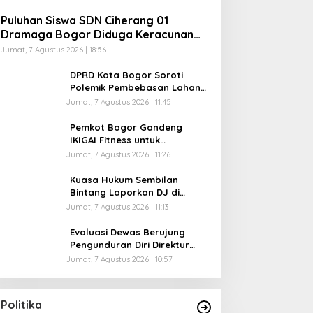
Puluhan Siswa SDN Ciherang 01
Dramaga Bogor Diduga Keracunan
MBG, Polisi Selidiki Dapur SPPG
Jumat, 7 Agustus 2026 | 18:56
DPRD Kota Bogor Soroti
Polemik Pembebasan Lahan
R3 Katulampa, Zenal Abidin
Jumat, 7 Agustus 2026 | 11:45
Minta Verifikasi Kepemilikan
Diusut
Pemkot Bogor Gandeng
IKIGAI Fitness untuk
Tingkatkan Prestasi Atlet,
Jumat, 7 Agustus 2026 | 11:26
Resmi Jadi Official Gym
Partner
Kuasa Hukum Sembilan
Bintang Laporkan DJ di
Bogor atas Dugaan Penipuan
Jumat, 7 Agustus 2026 | 11:13
dan Penggelapan Kamera
Sewaan, Korban Rugi Rp200
Evaluasi Dewas Berujung
Juta
Pengunduran Diri Direktur
Umum Perumda PPJ Bogor
Jumat, 7 Agustus 2026 | 10:57
PD
Politika