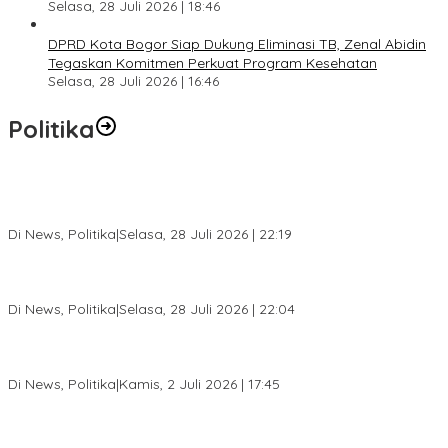
Selasa, 28 Juli 2026 | 18:46
DPRD Kota Bogor Siap Dukung Eliminasi TB, Zenal Abidin
Tegaskan Komitmen Perkuat Program Kesehatan
Selasa, 28 Juli 2026 | 16:46
Politika
SC Musda XI Golkar Kota Bogor: Penolakan Bakal Calon Ketua
DPD Prematur, Pendaftaran Belum Dibuka
Di News, Politika
|
Selasa, 28 Juli 2026 | 22:19
Musda XI Partai Golkar Kota Bogor Digelar 31 Juli 2026,
Penjaringan Calon Ketua Resmi Dibuka
Di News, Politika
|
Selasa, 28 Juli 2026 | 22:04
Jelang Pemilu 2029, Bakesbangpol Kota Bogor Cetak Generasi
Muda Melek Politik dan Anti Hoaks
Di News, Politika
|
Kamis, 2 Juli 2026 | 17:45
Dewan Gerindra Desak Pemkot Bogor Cabut Surat Edaran
DTSEN, Dinilai Berpotensi Rugikan Warga Miskin