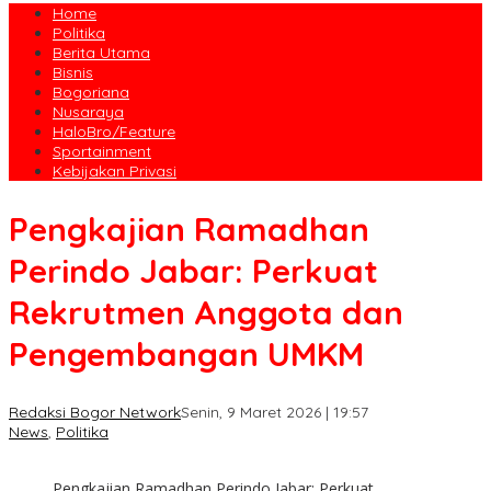
Home
Politika
Berita Utama
Bisnis
Bogoriana
Nusaraya
HaloBro/Feature
Sportainment
Kebijakan Privasi
Pengkajian Ramadhan
Perindo Jabar: Perkuat
Rekrutmen Anggota dan
Pengembangan UMKM
Redaksi Bogor Network
Senin, 9 Maret 2026 | 19:57
News
,
Politika
Pengkajian Ramadhan Perindo Jabar: Perkuat