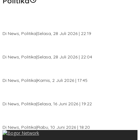
Politika
SC Musda XI Golkar Kota Bogor: Penolakan Bakal Calon Ketua
DPD Prematur, Pendaftaran Belum Dibuka
Di News, Politika
|
Selasa, 28 Juli 2026 | 22:19
Musda XI Partai Golkar Kota Bogor Digelar 31 Juli 2026,
Penjaringan Calon Ketua Resmi Dibuka
Di News, Politika
|
Selasa, 28 Juli 2026 | 22:04
Jelang Pemilu 2029, Bakesbangpol Kota Bogor Cetak Generasi
Muda Melek Politik dan Anti Hoaks
Di News, Politika
|
Kamis, 2 Juli 2026 | 17:45
Dewan Gerindra Desak Pemkot Bogor Cabut Surat Edaran
DTSEN, Dinilai Berpotensi Rugikan Warga Miskin
Di News, Politika
|
Selasa, 16 Juni 2026 | 19:22
KPU Kota Bogor Luncurkan Podcast Demokrasi, Dedie Rachim
Jadi Narasumber Perdana
Di News, Politika
|
Rabu, 10 Juni 2026 | 18:20