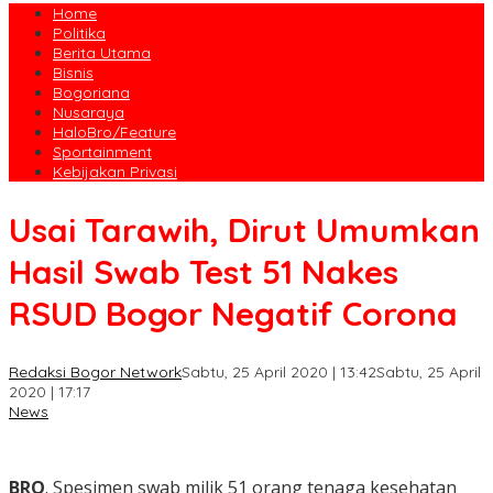
Home
Politika
Berita Utama
Bisnis
Bogoriana
Nusaraya
HaloBro/Feature
Sportainment
Kebijakan Privasi
Usai Tarawih, Dirut Umumkan
Hasil Swab Test 51 Nakes
RSUD Bogor Negatif Corona
Redaksi Bogor Network
Sabtu, 25 April 2020 | 13:42
Sabtu, 25 April
2020 | 17:17
News
BRO
. Spesimen swab milik 51 orang tenaga kesehatan