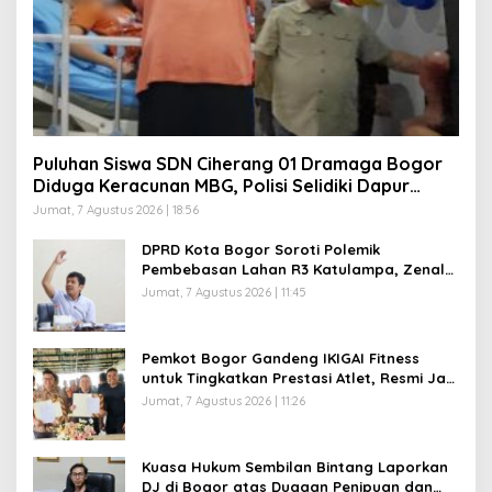
Puluhan Siswa SDN Ciherang 01 Dramaga Bogor
Diduga Keracunan MBG, Polisi Selidiki Dapur
SPPG
Jumat, 7 Agustus 2026 | 18:56
DPRD Kota Bogor Soroti Polemik
Pembebasan Lahan R3 Katulampa, Zenal
Abidin Minta Verifikasi Kepemilikan Diusut
Jumat, 7 Agustus 2026 | 11:45
Pemkot Bogor Gandeng IKIGAI Fitness
untuk Tingkatkan Prestasi Atlet, Resmi Jadi
Official Gym Partner
Jumat, 7 Agustus 2026 | 11:26
Kuasa Hukum Sembilan Bintang Laporkan
DJ di Bogor atas Dugaan Penipuan dan