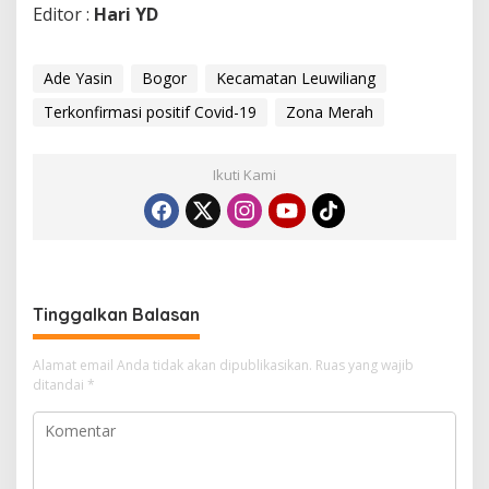
Editor :
Hari YD
Ade Yasin
Bogor
Kecamatan Leuwiliang
Terkonfirmasi positif Covid-19
Zona Merah
Ikuti Kami
Tinggalkan Balasan
Alamat email Anda tidak akan dipublikasikan.
Ruas yang wajib
ditandai
*