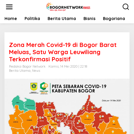
L
e
w
a
Home
Politika
Berita Utama
Bisnis
Bogoriana
t
i
k
e
Zona Merah Covid-19 di Bogor Barat
k
o
Meluas, Satu Warga Leuwiliang
n
Terkonfirmasi Positif
t
e
Redaksi Bogor Network
Kamis, 14 Mei 2020 | 22:18
Berita Utama
,
News
n