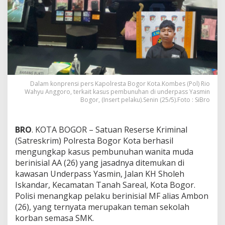
Dalam konprensi pers Kapolresta Bogor Kota.Kombes (Pol) Rio
Wahyu Anggoro, terkait kasus pembunuhan di underpass Yasmin
Bogor, (Insert pelaku).Senin (25/5).Foto : SiBro
BRO
. KOTA BOGOR – Satuan Reserse Kriminal
(Satreskrim) Polresta Bogor Kota berhasil
mengungkap kasus pembunuhan wanita muda
berinisial AA (26) yang jasadnya ditemukan di
kawasan Underpass Yasmin, Jalan KH Sholeh
Iskandar, Kecamatan Tanah Sareal, Kota Bogor.
Polisi menangkap pelaku berinisial MF alias Ambon
(26), yang ternyata merupakan teman sekolah
korban semasa SMK.