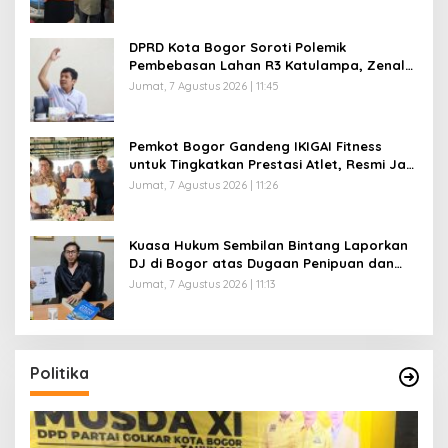
DPRD Kota Bogor Soroti Polemik
Pembebasan Lahan R3 Katulampa, Zenal
Abidin Minta Verifikasi Kepemilikan Diusut
Jumat, 7 Agustus 2026 | 11:45
Pemkot Bogor Gandeng IKIGAI Fitness
untuk Tingkatkan Prestasi Atlet, Resmi Jadi
Official Gym Partner
Jumat, 7 Agustus 2026 | 11:26
Kuasa Hukum Sembilan Bintang Laporkan
DJ di Bogor atas Dugaan Penipuan dan
Penggelapan Kamera Sewaan, Korban
Jumat, 7 Agustus 2026 | 11:13
Rugi Rp200 Juta
Politika