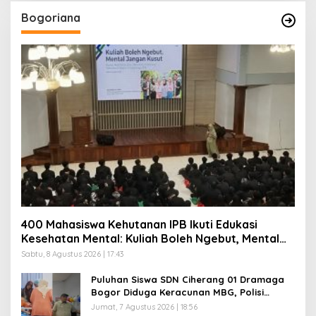
Bogoriana
400 Mahasiswa Kehutanan IPB Ikuti Edukasi
Kesehatan Mental: Kuliah Boleh Ngebut, Mental
Jangan Kusut
Sabtu, 8 Agustus 2026 | 17:43
Puluhan Siswa SDN Ciherang 01 Dramaga
Bogor Diduga Keracunan MBG, Polisi
Selidiki Dapur SPPG
Jumat, 7 Agustus 2026 | 18:56