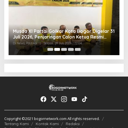
Musda XI Partai Golkar Kota Bogor Digelar 31
J
Juli 2026, Penjaringan Calon Ketua Resmi
B
Dibuka
A
Di News, Politika
|
Selasa, 28 Juli 2026 | 22:04
Di 
Copyright ©2021 bogornetwork.com All rights reserved.
Tentang Kami
Kontak Kami
Redaksi