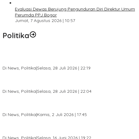
Evaluasi Dewas Berujung Pengunduran Diri Direktur Umum
Perumda PPJ Bogor
Jumat, 7 Agustus 2026 | 10:57
Politika
SC Musda XI Golkar Kota Bogor: Penolakan Bakal Calon Ketua
DPD Prematur, Pendaftaran Belum Dibuka
Di News, Politika
|
Selasa, 28 Juli 2026 | 22:19
Musda XI Partai Golkar Kota Bogor Digelar 31 Juli 2026,
Penjaringan Calon Ketua Resmi Dibuka
Di News, Politika
|
Selasa, 28 Juli 2026 | 22:04
Jelang Pemilu 2029, Bakesbangpol Kota Bogor Cetak Generasi
Muda Melek Politik dan Anti Hoaks
Di News, Politika
|
Kamis, 2 Juli 2026 | 17:45
Dewan Gerindra Desak Pemkot Bogor Cabut Surat Edaran
DTSEN, Dinilai Berpotensi Rugikan Warga Miskin
Di News, Politika
|
Selasa, 16 Juni 2026 | 19:22