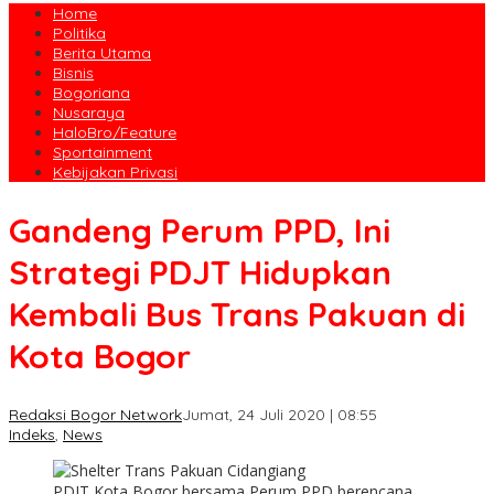
Home
Politika
Berita Utama
Bisnis
Bogoriana
Nusaraya
HaloBro/Feature
Sportainment
Kebijakan Privasi
Gandeng Perum PPD, Ini
Strategi PDJT Hidupkan
Kembali Bus Trans Pakuan di
Kota Bogor
Redaksi Bogor Network
Jumat, 24 Juli 2020 | 08:55
Indeks
,
News
PDJT Kota Bogor bersama Perum PPD berencana