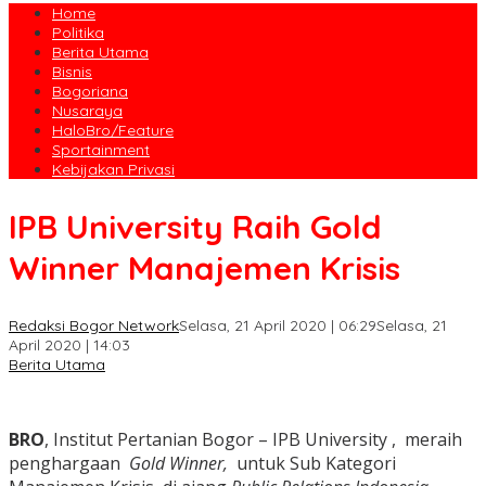
Home
Politika
Berita Utama
Bisnis
Bogoriana
Nusaraya
HaloBro/Feature
Sportainment
Kebijakan Privasi
IPB University Raih Gold
Winner Manajemen Krisis
Redaksi Bogor Network
Selasa, 21 April 2020 | 06:29
Selasa, 21
April 2020 | 14:03
Berita Utama
BRO
, Institut Pertanian Bogor – IPB University , meraih
penghargaan
Gold Winner,
untuk Sub Kategori