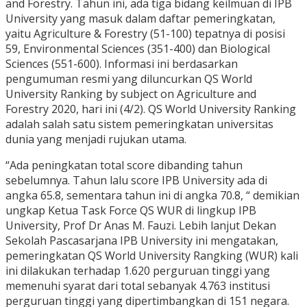
and Forestry. Tahun ini, ada tiga bidang keilmuan di IPB
University yang masuk dalam daftar pemeringkatan,
yaitu Agriculture & Forestry (51-100) tepatnya di posisi
59, Environmental Sciences (351-400) dan Biological
Sciences (551-600). Informasi ini berdasarkan
pengumuman resmi yang diluncurkan QS World
University Ranking by subject on Agriculture and
Forestry 2020, hari ini (4/2). QS World University Ranking
adalah salah satu sistem pemeringkatan universitas
dunia yang menjadi rujukan utama.
“Ada peningkatan total score dibanding tahun
sebelumnya. Tahun lalu score IPB University ada di
angka 65.8, sementara tahun ini di angka 70.8, “ demikian
ungkap Ketua Task Force QS WUR di lingkup IPB
University, Prof Dr Anas M. Fauzi. Lebih lanjut Dekan
Sekolah Pascasarjana IPB University ini mengatakan,
pemeringkatan QS World University Rangking (WUR) kali
ini dilakukan terhadap 1.620 perguruan tinggi yang
memenuhi syarat dari total sebanyak 4.763 institusi
perguruan tinggi yang dipertimbangkan di 151 negara.