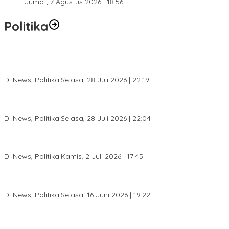
Jumat, 7 Agustus 2026 | 18:56
Politika
SC Musda XI Golkar Kota Bogor: Penolakan Bakal Calon Ketua
DPD Prematur, Pendaftaran Belum Dibuka
Di News, Politika
|
Selasa, 28 Juli 2026 | 22:19
Musda XI Partai Golkar Kota Bogor Digelar 31 Juli 2026,
Penjaringan Calon Ketua Resmi Dibuka
Di News, Politika
|
Selasa, 28 Juli 2026 | 22:04
Jelang Pemilu 2029, Bakesbangpol Kota Bogor Cetak Generasi
Muda Melek Politik dan Anti Hoaks
Di News, Politika
|
Kamis, 2 Juli 2026 | 17:45
Dewan Gerindra Desak Pemkot Bogor Cabut Surat Edaran
DTSEN, Dinilai Berpotensi Rugikan Warga Miskin
Di News, Politika
|
Selasa, 16 Juni 2026 | 19:22
KPU Kota Bogor Luncurkan Podcast Demokrasi, Dedie Rachim
Jadi Narasumber Perdana