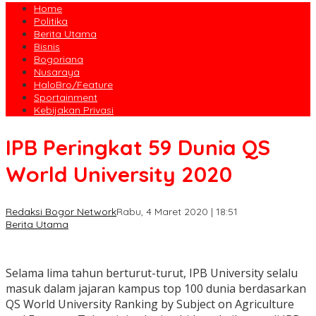
Home
Politika
Berita Utama
Bisnis
Bogoriana
Nusaraya
HaloBro/Feature
Sportainment
Kebijakan Privasi
IPB Peringkat 59 Dunia QS
World University 2020
Redaksi Bogor Network
Rabu, 4 Maret 2020 | 18:51
Berita Utama
Selama lima tahun berturut-turut, IPB University selalu
masuk dalam jajaran kampus top 100 dunia berdasarkan
QS World University Ranking by Subject on Agriculture