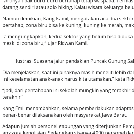
“Artinya tidak buru-buru bertahap tetap waspada. Termasuk
datang sendiri atau solo hiking. Kalau wisata keluarga bel
Namun demikian, Kang Kamil, mengatakan ada dua sektor y
bertahap, zona biru bisa ke kuning, kuning ke merah, maka
Ia mengungkapkan, kedua sektor yang belum bisa dibuka y
meski di zona biru,” ujar Ridwan Kamil.
Ilustrasi Suasana jalur pendakian Puncak Gunung Sa
Dia menjelaskan, saat ini pihaknya masih meneliti lebih d
Ini keselamatan anak-anak harus kita utamakan,” kata Rid
“Jadi, dari pentahapan ini sekolah mungkin yang terakhir 
terakhir.”
Kang Emil menambahkan, selama pemberlakukan adaptasi k
benar-benar dilaksanakan oleh masyarakat Jawa Barat.
Adapun jumlah personel gabungan yang diterjunkan Pem
anggota kepolisian. Sedangkan sisanya 4.000 personel dar