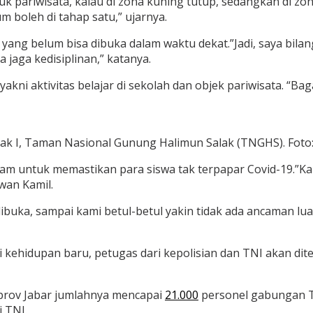
 pariwisata, kalau di zona kuning tutup, sedangkan di zona
um boleh di tahap satu,” ujarnya.
ang belum bisa dibuka dalam waktu dekat.”Jadi, saya bilan
 jaga kedisiplinan,” katanya.
akni aktivitas belajar di sekolah dan objek pariwisata. “
lak I, Taman Nasional Gunung Halimun Salak (TNGHS). Foto:
alam untuk memastikan para siswa tak terpapar Covid-19.”Ka
wan Kamil.
dibuka, sampai kami betul-betul yakin tidak ada ancaman lu
ehidupan baru, petugas dari kepolisian dan TNI akan dite
prov Jabar jumlahnya mencapai
21.000
personel gabungan TN
i TNI.