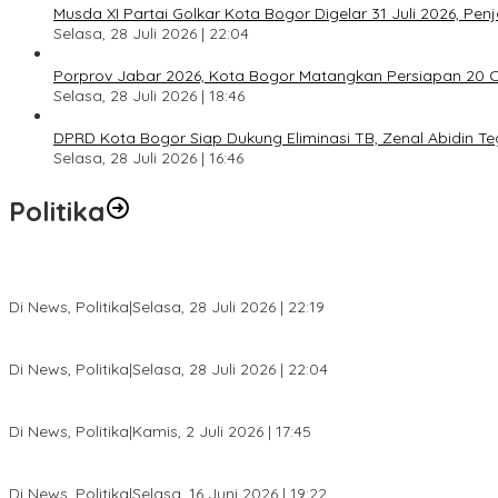
Musda XI Partai Golkar Kota Bogor Digelar 31 Juli 2026, Pe
Selasa, 28 Juli 2026 | 22:04
Porprov Jabar 2026, Kota Bogor Matangkan Persiapan 20 Ca
Selasa, 28 Juli 2026 | 18:46
DPRD Kota Bogor Siap Dukung Eliminasi TB, Zenal Abidin 
Selasa, 28 Juli 2026 | 16:46
Politika
SC Musda XI Golkar Kota Bogor: Penolakan Bakal Calon Ketua DP
Di News, Politika
|
Selasa, 28 Juli 2026 | 22:19
Musda XI Partai Golkar Kota Bogor Digelar 31 Juli 2026, Penjarin
Di News, Politika
|
Selasa, 28 Juli 2026 | 22:04
Jelang Pemilu 2029, Bakesbangpol Kota Bogor Cetak Generasi Mud
Di News, Politika
|
Kamis, 2 Juli 2026 | 17:45
Dewan Gerindra Desak Pemkot Bogor Cabut Surat Edaran DTSEN, D
Di News, Politika
|
Selasa, 16 Juni 2026 | 19:22