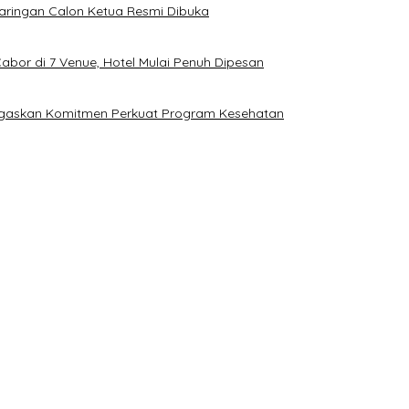
njaringan Calon Ketua Resmi Dibuka
bor di 7 Venue, Hotel Mulai Penuh Dipesan
Tegaskan Komitmen Perkuat Program Kesehatan
D Prematur, Pendaftaran Belum Dibuka
gan Calon Ketua Resmi Dibuka
a Melek Politik dan Anti Hoaks
inilai Berpotensi Rugikan Warga Miskin