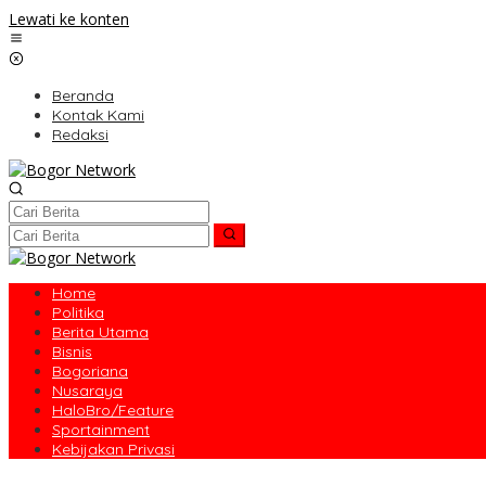
Lewati ke konten
Beranda
Kontak Kami
Redaksi
Home
Politika
Berita Utama
Bisnis
Bogoriana
Nusaraya
HaloBro/Feature
Sportainment
Kebijakan Privasi