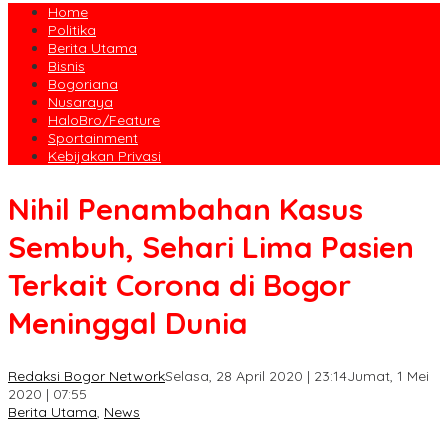
Home
Politika
Berita Utama
Bisnis
Bogoriana
Nusaraya
HaloBro/Feature
Sportainment
Kebijakan Privasi
Nihil Penambahan Kasus
Sembuh, Sehari Lima Pasien
Terkait Corona di Bogor
Meninggal Dunia
Redaksi Bogor Network
Selasa, 28 April 2020 | 23:14
Jumat, 1 Mei
2020 | 07:55
Berita Utama
,
News