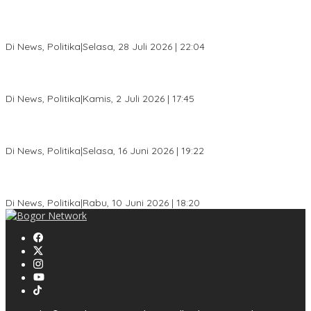
Musda XI Partai Golkar Kota Bogor Digelar 31 Juli 2026,
Penjaringan Calon Ketua Resmi Dibuka
Di News, Politika
|
Selasa, 28 Juli 2026 | 22:04
Jelang Pemilu 2029, Bakesbangpol Kota Bogor Cetak Generasi
Muda Melek Politik dan Anti Hoaks
Di News, Politika
|
Kamis, 2 Juli 2026 | 17:45
Dewan Gerindra Desak Pemkot Bogor Cabut Surat Edaran
DTSEN, Dinilai Berpotensi Rugikan Warga Miskin
Di News, Politika
|
Selasa, 16 Juni 2026 | 19:22
KPU Kota Bogor Luncurkan Podcast Demokrasi, Dedie Rachim
Jadi Narasumber Perdana
Di News, Politika
|
Rabu, 10 Juni 2026 | 18:20