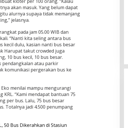
buat kloter per 100 orang. “Kalau
utnya akan masuk. Yang belum dapat
 begitu alurnya supaya tidak memanjang
ng,” jelasnya.
angkat pada jam 05.00 WIB dan
ali. “Nanti kita seling antara bus
s kecil dulu, kasian nanti bus besar
alak Harupat takut crowded juga
ng, 10 bus kecil, 10 bus besar.
tik pendangkalan atau parkir
uk komunikasi pergerakan bus ke
, Eko menilai mampu mengurangi
ng KRL. “Kami mendapat bantuan 75
g per bus. Lalu, 75 bus besar
s. Totalnya jadi 4.500 penumpang
SC Musda XI Golkar Kota Bogor:
Penolakan Bakal Calon Ketua DPD
Prematur, Pendaftaran Belum
 50 Bus Dikerahkan di Stasiun
Di News, Politika
|
Selasa, 28 Juli 2026 | 22:19