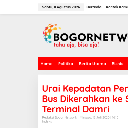
L
e
Sabtu, 8 Agustus 2026
Beranda
Kontak Kami
w
a
t
i
k
e
k
o
n
t
Home
Politika
Berita Utama
Bisnis
e
n
Urai Kepadatan Pe
Bus Dikerahkan ke 
Terminal Damri
Redaksi Bogor Network
Minggu, 12 Juli 2020 | 16:15
Indeks