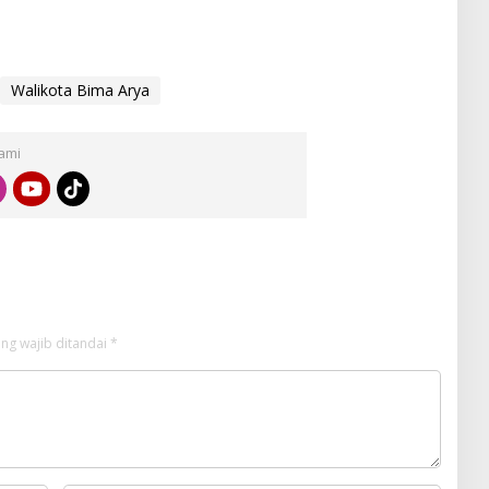
Walikota Bima Arya
Kami
ng wajib ditandai
*