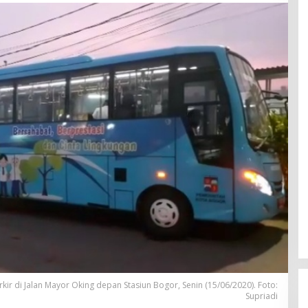
rkir di Jalan Mayor Oking depan Stasiun Bogor, Senin (15/06/2020). Foto:
Supriadi