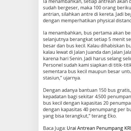
Ia menambahkan, setiap antrean akan di
sudah bergeser, maka 100 orang berik
antrian, silahkan antre di kereta. Jadi
dengan memperhatikan physical distanci
Ia menambahkan, bus pertama akan ber
selanjutnya berangkat setiap 5 menit sek
besar dan bus kecil. Kalau dihabiskan bu
kalau lewat di Jalan Juanda dan Jalan J
karena hari Senin. Jadi harus selang seli
Personel sudah kami siapkan di titik-ti
sementara bus kecil maupun besar unt
stasiun,” ujarnya.
Dengan adanya bantuan 150 bus gratis
kepadatan bagi sekitar 4.500 penumpa
bus kecil dengan kapasitas 20 penumpan
dengan kapasitas 40 penumpang per bu
yang bisa terangkut,” terang Eko.
Baca Juga:
Urai Antrean Penumpang KRL,