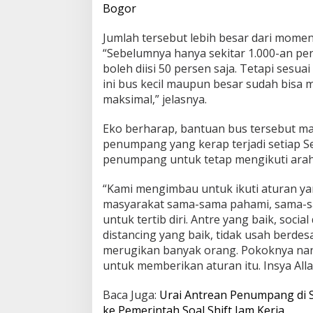
Bogor
Jumlah tersebut lebih besar dari mome
“Sebelumnya hanya sekitar 1.000-an p
boleh diisi 50 persen saja. Tetapi sesu
ini bus kecil maupun besar sudah bis
maksimal,” jelasnya.
Eko berharap, bantuan bus tersebut 
penumpang yang kerap terjadi setiap Se
penumpang untuk tetap mengikuti arah
“Kami mengimbau untuk ikuti aturan yan
masyarakat sama-sama pahami, sama-s
untuk tertib diri. Antre yang baik, social
distancing yang baik, tidak usah berde
merugikan banyak orang. Pokoknya nan
untuk memberikan aturan itu. Insya All
Baca Juga:
Urai Antrean Penumpang di S
ke Pemerintah Soal Shift Jam Kerja