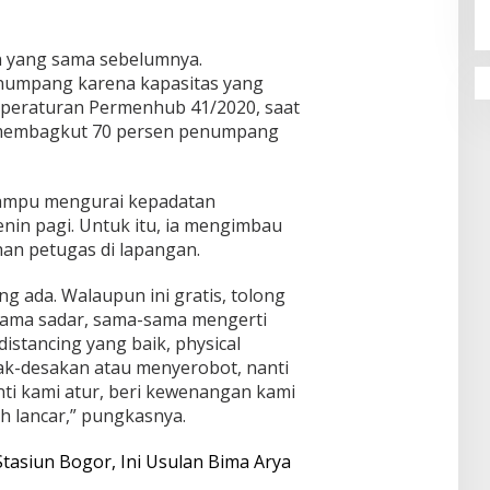
Dibuka
n yang sama sebelumnya.
enumpang karena kapasitas yang
ai peraturan Permenhub 41/2020, saat
a membagkut 70 persen penumpang
mampu mengurai kepadatan
nin pagi. Untuk itu, ia mengimbau
an petugas di lapangan.
g ada. Walaupun ini gratis, tolong
ama sadar, sama-sama mengerti
 distancing yang baik, physical
sak-desakan atau menyerobot, nanti
ti kami atur, beri kewenangan kami
ah lancar,” pungkasnya.
tasiun Bogor, Ini Usulan Bima Arya