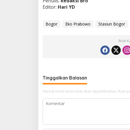
Penulis:
Redaksi Bro
Editor:
Hari YD
Bogor
Eko Prabowo
Stasiun Bogor
Ikuti 
Tinggalkan Balasan
Alamat email Anda tidak akan dipublikasikan.
Ruas ya