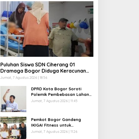
Puluhan Siswa SDN Ciherang 01
Dramaga Bogor Diduga Keracunan
MBG, Polisi Selidiki Dapur SPPG
Jumat, 7 Agustus 2026 | 18:56
DPRD Kota Bogor Soroti
Polemik Pembebasan Lahan
R3 Katulampa, Zenal Abidin
Jumat, 7 Agustus 2026 | 11:45
Minta Verifikasi Kepemilikan
Diusut
Pemkot Bogor Gandeng
IKIGAI Fitness untuk
Tingkatkan Prestasi Atlet,
Jumat, 7 Agustus 2026 | 11:26
Resmi Jadi Official Gym