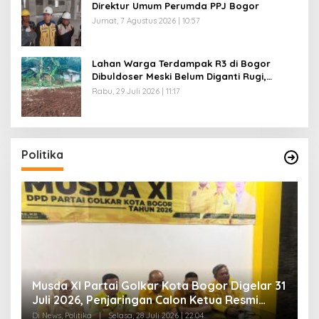
Direktur Umum Perumda PPJ Bogor
Jumat, 7 Agustus 2026 | 10:57
Lahan Warga Terdampak R3 di Bogor
Dibuldoser Meski Belum Diganti Rugi,
Kuasa Hukum Siapkan Langkah Hukum
Rabu, 29 Juli 2026 | 11:17
Politika
Musda XI Partai Golkar Kota Bogor Digelar 31
J
Juli 2026, Penjaringan Calon Ketua Resmi
B
Dibuka
A
Di News, Politika
|
Selasa, 28 Juli 2026 | 22:04
Di 