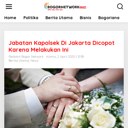
L
e
w
a
Home
Politika
Berita Utama
Bisnis
Bogoriana
t
i
k
e
Jabatan Kapolsek Di Jakarta Dicopot
k
o
Karena Melakukan Ini
n
Redaksi Bogor Network
Kamis, 2 April 2020 | 10:38
t
Berita Utama
,
News
e
n