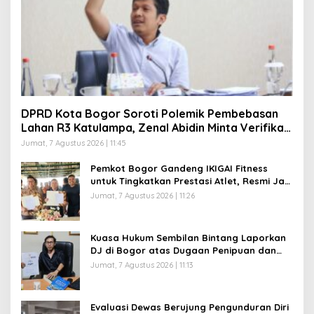
DPRD Kota Bogor Soroti Polemik Pembebasan
Lahan R3 Katulampa, Zenal Abidin Minta Verifikasi
Kepemilikan Diusut
Jumat, 7 Agustus 2026 | 11:45
Pemkot Bogor Gandeng IKIGAI Fitness
untuk Tingkatkan Prestasi Atlet, Resmi Jadi
Official Gym Partner
Jumat, 7 Agustus 2026 | 11:26
Kuasa Hukum Sembilan Bintang Laporkan
DJ di Bogor atas Dugaan Penipuan dan
Penggelapan Kamera Sewaan, Korban
Jumat, 7 Agustus 2026 | 11:13
Rugi Rp200 Juta
Evaluasi Dewas Berujung Pengunduran Diri