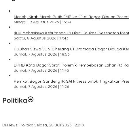
Meriah, Kirab Merah Putih FMP ke -11 di Bogor, Ribuan Pes
Minggu, 9 Agustus 2026 | 13:34
400 Mahasiswa Kehutanan IPB Ikuti Edukasi Kesehatan Menta
Sabtu, 8 Agustus 2026 | 17:43
Puluhan Siswa SDN Ciherang 01 Dramaga Bogor Diduga Kera
Jumat, 7 Agustus 2026 | 18:56
DPRD Kota Bogor Soroti Polemik Pembebasan Lahan R3 Katul
Jumat, 7 Agustus 2026 | 11:45
Pemkot Bogor Gandeng IKIGAI Fitness untuk Tingkatkan Prest
Jumat, 7 Agustus 2026 | 11:26
Politika
SC Musda XI Golkar Kota Bogor: Penolakan Bakal Calon Ketua DP
Di News, Politika
|
Selasa, 28 Juli 2026 | 22:19