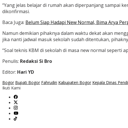
“Yang jelas belajar di rumah akan diperpanjang sampai ken
dikonfirmasi.
Baca Juga:
Belum Siap Hadapi New Normal, Bima Arya Per
Namun demikian pihaknya dalam waktu dekat akan menggela
jika nanti jadwal masuk sekolah sudah ditentukan, pihak
“Soal teknis KBM di sekolah di masa new normal seperti ap
Penulis:
Redaksi Si Bro
Editor:
Hari YD
Bogor
Bupati Bogor
Fahrudin
Kabupaten Bogor
Kepala Dinas Pendi
Ikuti Kami