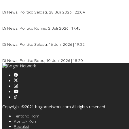
Musda XI Partai Golkar Kota Bogor Digelar 31 Juli 2026, Penjarin
Di News, Politika
|
Selasa, 28 Juli 2026 | 22:04
Jelang Pemilu 2029, Bakesbangpol Kota Bogor Cetak Generasi Mud
Di News, Politika
|
Kamis, 2 Juli 2026 | 17:45
Dewan Gerindra Desak Pemkot Bogor Cabut Surat Edaran DTSEN, D
Di News, Politika
|
Selasa, 16 Juni 2026 | 19:22
KPU Kota Bogor Luncurkan Podcast Demokrasi, Dedie Rachim Ja
Di News, Politika
|
Rabu, 10 Juni 2026 | 18:20
Copyright ©2021 bogornetwork.com All rights reserved.
Tentang Kami
Kontak Kami
Redaksi