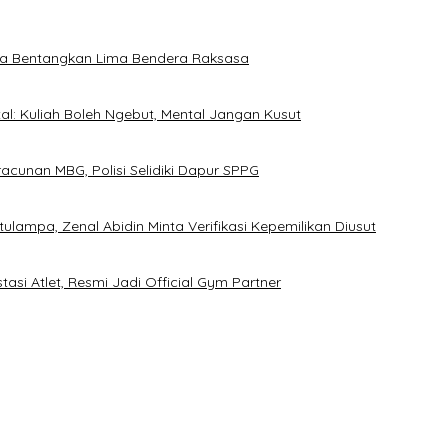
erta Bentangkan Lima Bendera Raksasa
l: Kuliah Boleh Ngebut, Mental Jangan Kusut
cunan MBG, Polisi Selidiki Dapur SPPG
ampa, Zenal Abidin Minta Verifikasi Kepemilikan Diusut
asi Atlet, Resmi Jadi Official Gym Partner
D Prematur, Pendaftaran Belum Dibuka