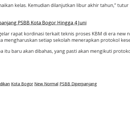
aikan kelas. Kemudian dilanjutkan libur akhir tahun,” tutu
panjang PSBB Kota Bogor Hingga 4 Juni
r rapat kordinasi terkait teknis proses KBM di era new no
nya mengharuskan setiap sekolah menerapkan protokol kese
a itu baru akan dibahas, yang pasti akan mengikuti protoko
dikan
Kota Bogor
New Normal
PSBB Diperpanjang