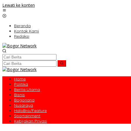
Lewati ke konten
Beranda
Kontak Kami
Redaksi
Home
Politika
Berita Utama
Bisnis
Bogoriana
Nusaraya
HaloBro/Feature
Sportainment
Kebijakan Privasi