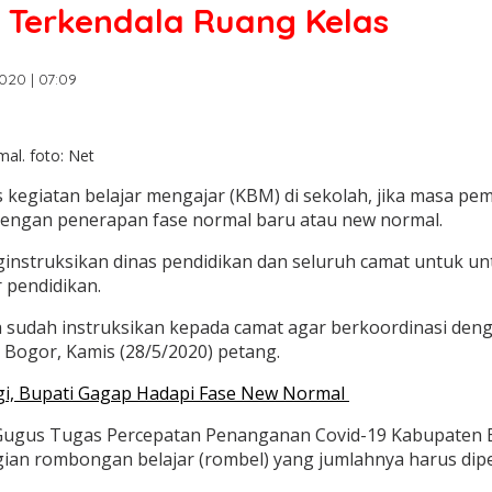
 Terkendala Ruang Kelas
020 | 07:09
mal. foto: Net
egiatan belajar mengajar (KBM) di sekolah, jika masa pem
 dengan penerapan fase normal baru atau new normal.
nstruksikan dinas pendidikan dan seluruh camat untuk unt
 pendidikan.
ya sudah instruksikan kepada camat agar berkoordinasi deng
n Bogor, Kamis (28/5/2020) petang.
ggi, Bupati Gagap Hadapi Fase New Normal
 Gugus Tugas Percepatan Penanganan Covid-19 Kabupaten
an rombongan belajar (rombel) yang jumlahnya harus diper