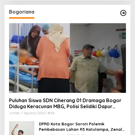
Bogoriana
Puluhan Siswa SDN Ciherang 01 Dramaga Bogor
Diduga Keracunan MBG, Polisi Selidiki Dapur
SPPG
Jumat, 7 Agustus 2026 | 18:56
DPRD Kota Bogor Soroti Polemik
Pembebasan Lahan R3 Katulampa, Zenal
Abidin Minta Verifikasi Kepemilikan Diusut