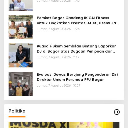
Jumat, 7 Agustus 2026 | 11:45
Pemkot Bogor Gandeng IKIGAI Fitness
untuk Tingkatkan Prestasi Atlet, Resmi Jadi
Official Gym Partner
Jumat, 7 Agustus 2026 | 11:26
Kuasa Hukum Sembilan Bintang Laporkan
DJ di Bogor atas Dugaan Penipuan dan
Penggelapan Kamera Sewaan, Korban
Jumat, 7 Agustus 2026 | 11:13
Rugi Rp200 Juta
Evaluasi Dewas Berujung Pengunduran Diri
Direktur Umum Perumda PPJ Bogor
Jumat, 7 Agustus 2026 | 10:57
Politika