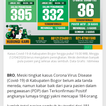
Kasus Covid-19 di Kabupaten Bogor hingga pukul 19.00 WIB, Minggu
(12/04/2020) terus mengalami peningkatan. Meski demikian banyak
pula pasien yang selesai atau sembuh. Data Grafis : Istimewa
BRO
, Meski tingkat kasus Corona Virus Disease
(Covid-19) di Kabupaten Bogor belum ada tanda
mereda, namun kabar baik dari para pasien dalam
pengawasan (PDP) dan Terkonfirmasi Positif
angkanya lumaya tinggi yakni mencapai 184 orang.