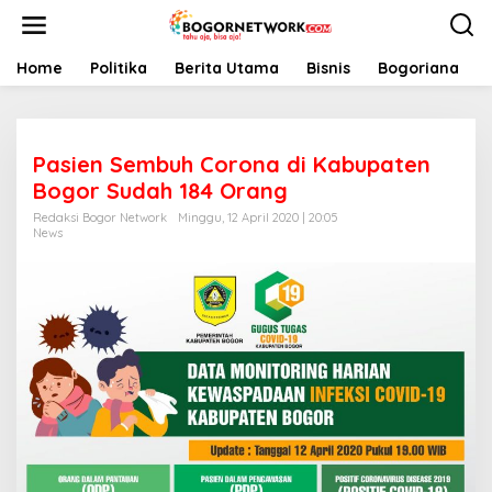
L
e
w
a
Home
Politika
Berita Utama
Bisnis
Bogoriana
t
i
k
e
Pasien Sembuh Corona di Kabupaten
k
o
Bogor Sudah 184 Orang
n
Redaksi Bogor Network
Minggu, 12 April 2020 | 20:05
t
News
e
n