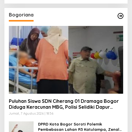
Bogoriana
Puluhan Siswa SDN Ciherang 01 Dramaga Bogor
Diduga Keracunan MBG, Polisi Selidiki Dapur
SPPG
Jumat, 7 Agustus 2026 | 18:56
DPRD Kota Bogor Soroti Polemik
Pembebasan Lahan R3 Katulampa, Zenal