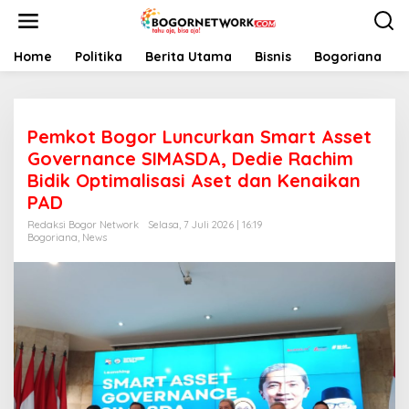
L
e
w
a
Home
Politika
Berita Utama
Bisnis
Bogoriana
t
i
k
e
Pemkot Bogor Luncurkan Smart Asset
k
o
Governance SIMASDA, Dedie Rachim
n
Bidik Optimalisasi Aset dan Kenaikan
t
PAD
e
n
Redaksi Bogor Network
Selasa, 7 Juli 2026 | 16:19
Bogoriana
,
News