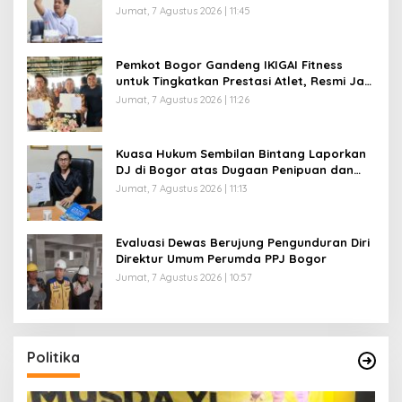
Abidin Minta Verifikasi Kepemilikan Diusut
Jumat, 7 Agustus 2026 | 11:45
Pemkot Bogor Gandeng IKIGAI Fitness
untuk Tingkatkan Prestasi Atlet, Resmi Jadi
Official Gym Partner
Jumat, 7 Agustus 2026 | 11:26
Kuasa Hukum Sembilan Bintang Laporkan
DJ di Bogor atas Dugaan Penipuan dan
Penggelapan Kamera Sewaan, Korban
Jumat, 7 Agustus 2026 | 11:13
Rugi Rp200 Juta
Evaluasi Dewas Berujung Pengunduran Diri
Direktur Umum Perumda PPJ Bogor
Jumat, 7 Agustus 2026 | 10:57
Politika