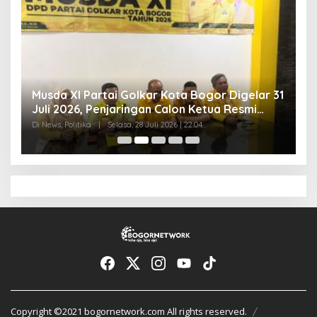
Musda XI Partai Golkar Kota Bogor Digelar 31
J
Juli 2026, Penjaringan Calon Ketua Resmi
B
Dibuka
A
Di News, Politika
|
Selasa, 28 Juli 2026 | 22:04
Di 
Copyright ©2021 bogornetwork.com All rights reserved.