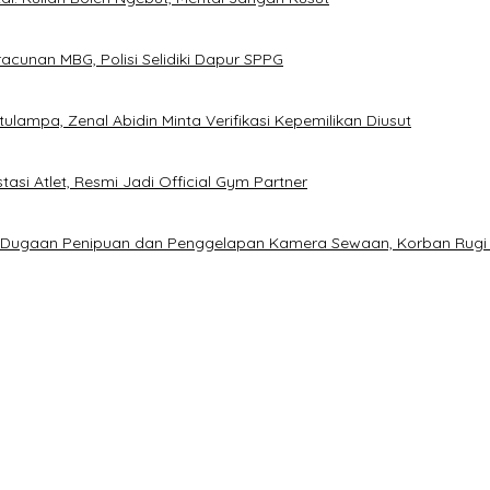
cunan MBG, Polisi Selidiki Dapur SPPG
ampa, Zenal Abidin Minta Verifikasi Kepemilikan Diusut
asi Atlet, Resmi Jadi Official Gym Partner
s Dugaan Penipuan dan Penggelapan Kamera Sewaan, Korban Rugi
D Prematur, Pendaftaran Belum Dibuka
gan Calon Ketua Resmi Dibuka