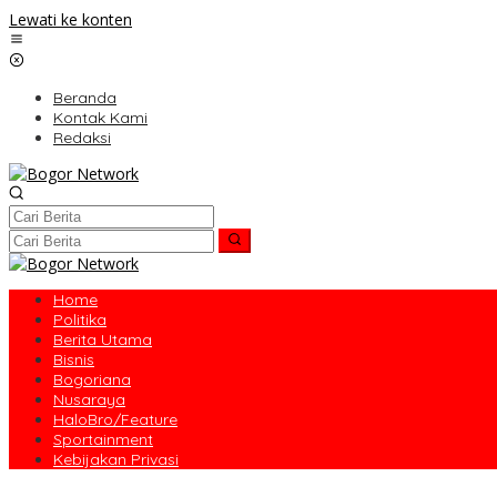
Lewati ke konten
Beranda
Kontak Kami
Redaksi
Home
Politika
Berita Utama
Bisnis
Bogoriana
Nusaraya
HaloBro/Feature
Sportainment
Kebijakan Privasi