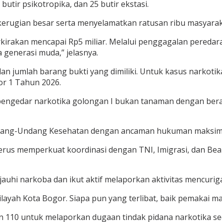
utir psikotropika, dan 25 butir ekstasi.
kerugian besar serta menyelamatkan ratusan ribu masyara
rkirakan mencapai Rp5 miliar. Melalui penggagalan peredaran
 generasi muda,” jelasnya.
s dan jumlah barang bukti yang dimiliki. Untuk kasus narko
or 1 Tahun 2026.
pengedar narkotika golongan I bukan tanaman dengan berat
ndang-Undang Kesehatan dengan ancaman hukuman maksima
rus memperkuat koordinasi dengan TNI, Imigrasi, dan Bea
uhi narkoba dan ikut aktif melaporkan aktivitas mencuriga
layah Kota Bogor. Siapa pun yang terlibat, baik pemakai m
110 untuk melaporkan dugaan tindak pidana narkotika sec