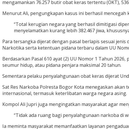
mengamankan 76.257 butir obat keras tertentu (OKT), 536 b
Menurut Ali, pengungkapan kasus ini berhasil mencegah 
“Total kerugian negara yang berhasil dimitigasi dipe
menyelamatkan kurang lebih 382.467 jiwa, khususnya
Para tersangka dijerat dengan pasal berlapis sesuai jeni
Narkotika serta ketentuan pidana terbaru dalam UU Nom
Berdasarkan Pasal 610 ayat (2) UU Nomor 1 Tahun 2026, 
seumur hidup, atau pidana penjara maksimal 20 tahun.
Sementara pelaku penyalahgunaan obat keras dijerat U
Sat Res Narkoba Polresta Bogor Kota menegaskan akan te
internasional, termasuk keterlibatan warga negara asing.
Kompol Ali Jupri juga mengingatkan masyarakat agar menja
“Tidak ada ruang bagi penyalahgunaan narkoba di wi
Ia meminta masyarakat memanfaatkan layanan pengaduan 