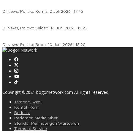
Jelang Pemilu 2029, Bakesbangpol Kota Bogor Cetak Generasi Mud
Di News, Politika
|
Kamis, 2 Juli 2026 | 17:45
Dewan Gerindra Desak Pemkot Bogor Cabut Surat Edaran DTSEN, D
Di News, Politika
|
Selasa, 16 Juni 2026 | 19:22
KPU Kota Bogor Luncurkan Podcast Demokrasi, Dedie Rachim Ja
Di News, Politika
|
Rabu, 10 Juni 2026 | 18:20
Copyright ©2021 bogornetwork.com All rights reserved.
Tentang Kami
Kontak Kami
Redaksi
Pedoman Media Siber
Standar Perlindungan Wartawan
Terms of Service