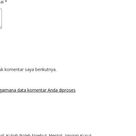
dai
*
uk komentar saya berikutnya.
agaimana data komentar Anda diproses
l: Kuliah Boleh Ngebut, Mental Jangan Kusut