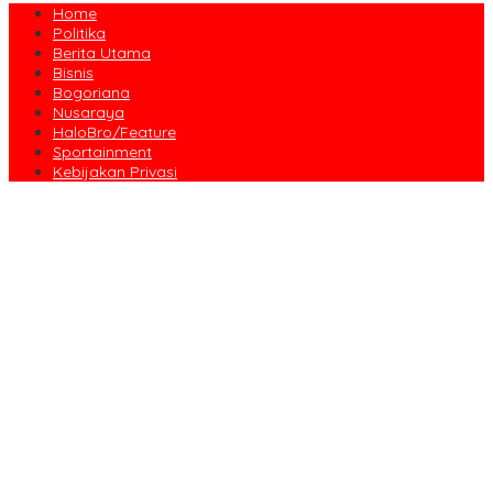
Home
Politika
Berita Utama
Bisnis
Bogoriana
Nusaraya
HaloBro/Feature
Sportainment
Kebijakan Privasi
Dari Amanah Donatur hingga Senyum Warga, Kapalang Misteri
Tebar 300 Domba Kurban di Bogor
Anniversary Pertama Paste Band, Perjalanan Musisi Jalanan
Bogor Menuju Panggung Profesional
Drama Kolosal “Pajajaran Gugat” Tutup Hari Tatar Sunda, Pesan
Harmoni Alam Menggema dari Gedung Sate
Sayembara Logo HJB ke-544 Bogor Diikuti 117 Peserta, Ini
Pemenangnya
444 CJH Kloter Perdana Kota Bogor Dilepas, Wali Kota Titip