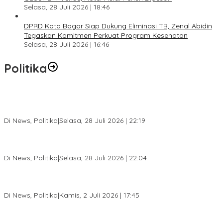
Selasa, 28 Juli 2026 | 18:46
DPRD Kota Bogor Siap Dukung Eliminasi TB, Zenal Abidin
Tegaskan Komitmen Perkuat Program Kesehatan
Selasa, 28 Juli 2026 | 16:46
Politika
SC Musda XI Golkar Kota Bogor: Penolakan Bakal Calon Ketua
DPD Prematur, Pendaftaran Belum Dibuka
Di News, Politika
|
Selasa, 28 Juli 2026 | 22:19
Musda XI Partai Golkar Kota Bogor Digelar 31 Juli 2026,
Penjaringan Calon Ketua Resmi Dibuka
Di News, Politika
|
Selasa, 28 Juli 2026 | 22:04
Jelang Pemilu 2029, Bakesbangpol Kota Bogor Cetak Generasi
Muda Melek Politik dan Anti Hoaks
Di News, Politika
|
Kamis, 2 Juli 2026 | 17:45
Dewan Gerindra Desak Pemkot Bogor Cabut Surat Edaran