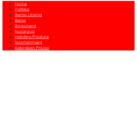
Home
Politika
Berita Utama
Bisnis
Bogoriana
Nusaraya
HaloBro/Feature
Sportainment
Kebijakan Privasi
Dari Amanah Donatur hingga Senyum Warga, Kapalang Misteri
Tebar 300 Domba Kurban di Bogor
Anniversary Pertama Paste Band, Perjalanan Musisi Jalanan
Bogor Menuju Panggung Profesional
Drama Kolosal “Pajajaran Gugat” Tutup Hari Tatar Sunda, Pesan
Harmoni Alam Menggema dari Gedung Sate
Sayembara Logo HJB ke-544 Bogor Diikuti 117 Peserta, Ini
Pemenangnya
444 CJH Kloter Perdana Kota Bogor Dilepas, Wali Kota Titip