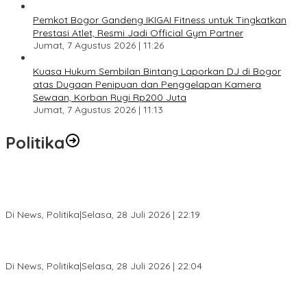
Pemkot Bogor Gandeng IKIGAI Fitness untuk Tingkatkan
Prestasi Atlet, Resmi Jadi Official Gym Partner
Jumat, 7 Agustus 2026 | 11:26
Kuasa Hukum Sembilan Bintang Laporkan DJ di Bogor
atas Dugaan Penipuan dan Penggelapan Kamera
Sewaan, Korban Rugi Rp200 Juta
Jumat, 7 Agustus 2026 | 11:13
Politika
SC Musda XI Golkar Kota Bogor: Penolakan Bakal Calon Ketua
DPD Prematur, Pendaftaran Belum Dibuka
Di News, Politika
|
Selasa, 28 Juli 2026 | 22:19
Musda XI Partai Golkar Kota Bogor Digelar 31 Juli 2026,
Penjaringan Calon Ketua Resmi Dibuka
Di News, Politika
|
Selasa, 28 Juli 2026 | 22:04
Jelang Pemilu 2029, Bakesbangpol Kota Bogor Cetak Generasi
Muda Melek Politik dan Anti Hoaks