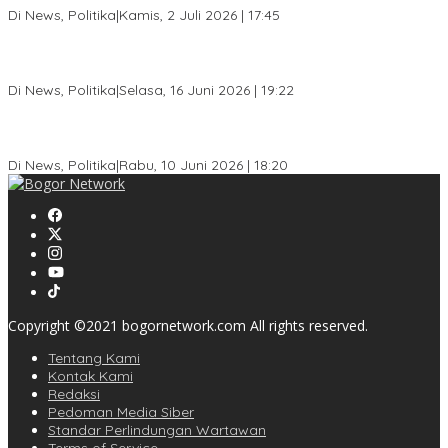
Di News, Politika
|
Kamis, 2 Juli 2026 | 17:45
Dewan Gerindra Desak Pemkot Bogor Cabut Surat Edaran
DTSEN, Dinilai Berpotensi Rugikan Warga Miskin
Di News, Politika
|
Selasa, 16 Juni 2026 | 19:22
KPU Kota Bogor Luncurkan Podcast Demokrasi, Dedie Rachim
Jadi Narasumber Perdana
Di News, Politika
|
Rabu, 10 Juni 2026 | 18:20
Copyright ©2021 bogornetwork.com All rights reserved.
Tentang Kami
Kontak Kami
Redaksi
Pedoman Media Siber
Standar Perlindungan Wartawan
Terms of Service