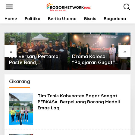
L
e
w
a
Home
Politika
Berita Utama
Bisnis
Bogoriana
t
i
k
e
k
«
»
o
Anniversary Pertama
Drama Kolosal
n
t
Paste Band,
“Pajajaran Gugat”
e
Perjalanan Musisi
Tutup Hari Tatar
n
Jalanan Bogor Menuju
Sunda, Pesan Harmoni
Panggung Profesional
Alam Menggema dari
Cikarang
Gedung Sate
Tim Tenis Kabupaten Bogor Sangat
PERKASA Berpeluang Borong Medali
Emas Lagi