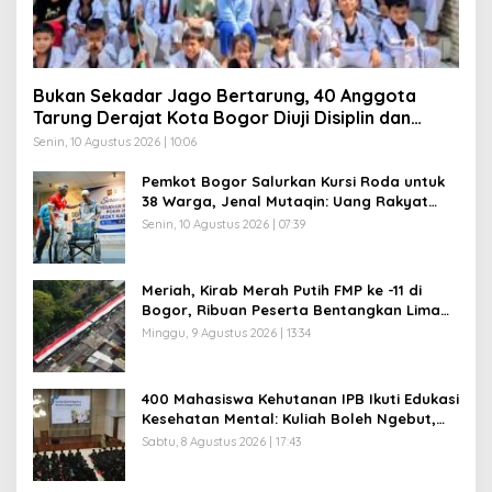
Bukan Sekadar Jago Bertarung, 40 Anggota
Tarung Derajat Kota Bogor Diuji Disiplin dan
Mental
Senin, 10 Agustus 2026 | 10:06
Pemkot Bogor Salurkan Kursi Roda untuk
38 Warga, Jenal Mutaqin: Uang Rakyat
Harus Dirasakan Rakyat
Senin, 10 Agustus 2026 | 07:39
Meriah, Kirab Merah Putih FMP ke -11 di
Bogor, Ribuan Peserta Bentangkan Lima
Bendera Raksasa
Minggu, 9 Agustus 2026 | 13:34
400 Mahasiswa Kehutanan IPB Ikuti Edukasi
Kesehatan Mental: Kuliah Boleh Ngebut,
Mental Jangan Kusut
Sabtu, 8 Agustus 2026 | 17:43