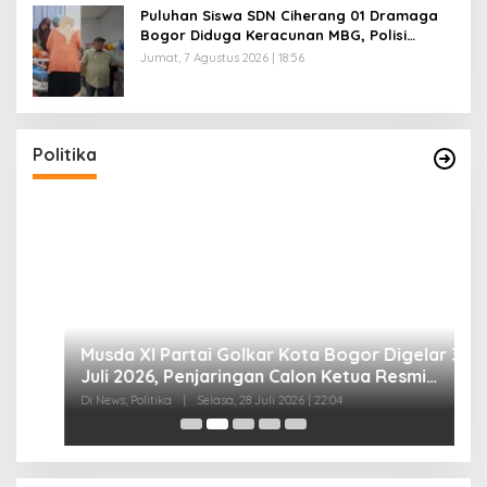
Puluhan Siswa SDN Ciherang 01 Dramaga
Bogor Diduga Keracunan MBG, Polisi
Selidiki Dapur SPPG
Jumat, 7 Agustus 2026 | 18:56
Musda XI Partai Golkar Kota Bogor Digelar 31
Juli 2026, Penjaringan Calon Ketua Resmi
Dibuka
Di News, Politika
|
Selasa, 28 Juli 2026 | 22:04
Politika
J
B
A
Di 