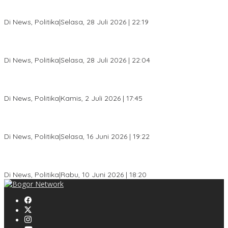
SC Musda XI Golkar Kota Bogor: Penolakan Bakal Calon Ketua
DPD Prematur, Pendaftaran Belum Dibuka
Di News, Politika
|
Selasa, 28 Juli 2026 | 22:19
Musda XI Partai Golkar Kota Bogor Digelar 31 Juli 2026,
Penjaringan Calon Ketua Resmi Dibuka
Di News, Politika
|
Selasa, 28 Juli 2026 | 22:04
Jelang Pemilu 2029, Bakesbangpol Kota Bogor Cetak Generasi
Muda Melek Politik dan Anti Hoaks
Di News, Politika
|
Kamis, 2 Juli 2026 | 17:45
Dewan Gerindra Desak Pemkot Bogor Cabut Surat Edaran
DTSEN, Dinilai Berpotensi Rugikan Warga Miskin
Di News, Politika
|
Selasa, 16 Juni 2026 | 19:22
KPU Kota Bogor Luncurkan Podcast Demokrasi, Dedie Rachim
Jadi Narasumber Perdana
Di News, Politika
|
Rabu, 10 Juni 2026 | 18:20