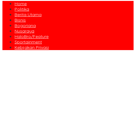
Home
Politika
Berita Utama
Bisnis
Bogoriana
Nusaraya
HaloBro/Feature
Sportainment
Kebijakan Privasi
Dari Amanah Donatur hingga Senyum Warga, Kapalang Misteri
Tebar 300 Domba Kurban di Bogor
Anniversary Pertama Paste Band, Perjalanan Musisi Jalanan
Bogor Menuju Panggung Profesional
Drama Kolosal “Pajajaran Gugat” Tutup Hari Tatar Sunda, Pesan
Harmoni Alam Menggema dari Gedung Sate
Sayembara Logo HJB ke-544 Bogor Diikuti 117 Peserta, Ini
Pemenangnya
444 CJH Kloter Perdana Kota Bogor Dilepas, Wali Kota Titip