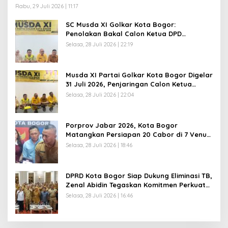
Langkah Hukum
Rabu, 29 Juli 2026 | 11:17
SC Musda XI Golkar Kota Bogor:
Penolakan Bakal Calon Ketua DPD
Prematur, Pendaftaran Belum Dibuka
Selasa, 28 Juli 2026 | 22:19
Musda XI Partai Golkar Kota Bogor Digelar
31 Juli 2026, Penjaringan Calon Ketua
Resmi Dibuka
Selasa, 28 Juli 2026 | 22:04
Porprov Jabar 2026, Kota Bogor
Matangkan Persiapan 20 Cabor di 7 Venue,
Hotel Mulai Penuh Dipesan
Selasa, 28 Juli 2026 | 18:46
DPRD Kota Bogor Siap Dukung Eliminasi TB,
Zenal Abidin Tegaskan Komitmen Perkuat
Program Kesehatan
Selasa, 28 Juli 2026 | 16:46