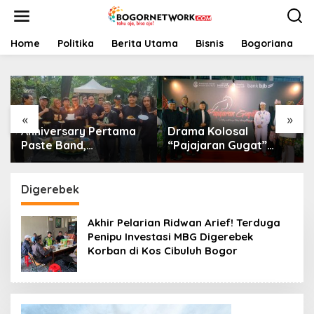
L
e
w
a
Home
Politika
Berita Utama
Bisnis
Bogoriana
t
i
k
e
k
«
»
o
Anniversary Pertama
Drama Kolosal
n
t
Paste Band,
“Pajajaran Gugat”
e
Perjalanan Musisi
Tutup Hari Tatar
n
Jalanan Bogor Menuju
Sunda, Pesan Harmoni
Panggung Profesional
Alam Menggema dari
Digerebek
Gedung Sate
Akhir Pelarian Ridwan Arief! Terduga
Penipu Investasi MBG Digerebek
Korban di Kos Cibuluh Bogor