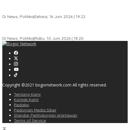
Dewan Gerindra Desak Pemkot Bogor Cabut Surat Edaran
DTSEN, Dinilai Berpotensi Rugikan Warga Miskin
Di News, Politika
|
Selasa, 16 Juni 2026 | 19:22
KPU Kota Bogor Luncurkan Podcast Demokrasi, Dedie Rachim
Jadi Narasumber Perdana
Di News, Politika
|
Rabu, 10 Juni 2026 | 18:20
Copyright ©2021 bogornetwork.com All rights reserved.
Tentang Kami
Kontak Kami
Redaksi
Pedoman Media Siber
Standar Perlindungan Wartawan
Terms of Service