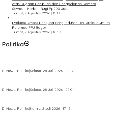
atas Dugaan Penipuan dan Penggelapan Kamera
Sewaan, Korban Rugi Rp200 Juta
Jumat, 7 Agustus 2026 | 11:13
Evaluasi Dewas Berujung Pengunduran Diri Direktur Umum
Perumda PPJ Bogor
Jumat, 7 Agustus 2026 | 10:57
Politika
SC Musda XI Golkar Kota Bogor: Penolakan Bakal Calon Ketua
DPD Prematur, Pendaftaran Belum Dibuka
Di News, Politika
|
Selasa, 28 Juli 2026 | 22:19
Musda XI Partai Golkar Kota Bogor Digelar 31 Juli 2026,
Penjaringan Calon Ketua Resmi Dibuka
Di News, Politika
|
Selasa, 28 Juli 2026 | 22:04
Jelang Pemilu 2029, Bakesbangpol Kota Bogor Cetak Generasi
Muda Melek Politik dan Anti Hoaks
Di News, Politika
|
Kamis, 2 Juli 2026 | 17:45