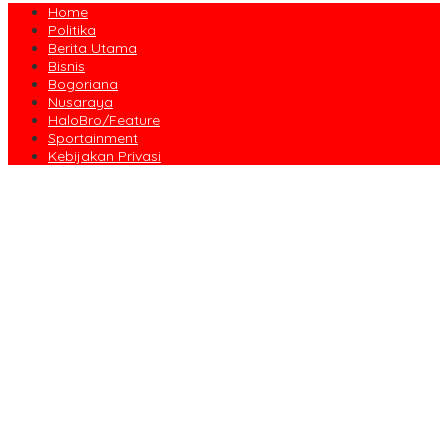
Home
Politika
Berita Utama
Bisnis
Bogoriana
Nusaraya
HaloBro/Feature
Sportainment
Kebijakan Privasi
Dari Amanah Donatur hingga Senyum Warga, Kapalang Misteri
Tebar 300 Domba Kurban di Bogor
Anniversary Pertama Paste Band, Perjalanan Musisi Jalanan
Bogor Menuju Panggung Profesional
Drama Kolosal “Pajajaran Gugat” Tutup Hari Tatar Sunda, Pesan
Harmoni Alam Menggema dari Gedung Sate
Sayembara Logo HJB ke-544 Bogor Diikuti 117 Peserta, Ini
Pemenangnya
444 CJH Kloter Perdana Kota Bogor Dilepas, Wali Kota Titip