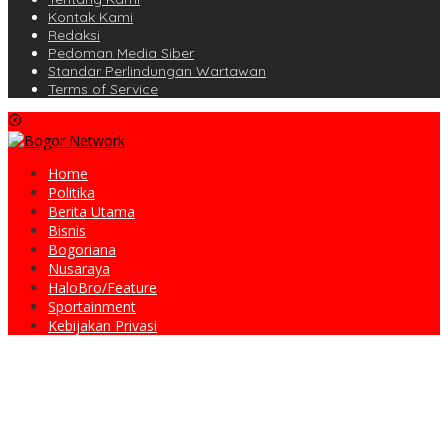
Kontak Kami
Redaksi
Pedoman Media Siber
Standar Perlindungan Wartawan
Terms of Service
Home
Politika
Berita Utama
Bisnis
Bogoriana
Nusaraya
HaloBro/Feature
Sportainment
Kebijakan Privasi