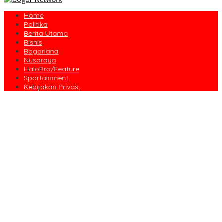
Home
Politika
Berita Utama
Bisnis
Bogoriana
Nusaraya
HaloBro/Feature
Sportainment
Kebijakan Privasi
Dari Amanah Donatur hingga Senyum Warga, Kapalang Misteri
Tebar 300 Domba Kurban di Bogor
Anniversary Pertama Paste Band, Perjalanan Musisi Jalanan
Bogor Menuju Panggung Profesional
Drama Kolosal “Pajajaran Gugat” Tutup Hari Tatar Sunda, Pesan
Harmoni Alam Menggema dari Gedung Sate
Sayembara Logo HJB ke-544 Bogor Diikuti 117 Peserta, Ini
Pemenangnya