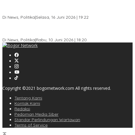
Dewan Gerindra Desak Pemkot Bogor Cabut Surat Edaran
DTSEN, Dinilai Berpotensi Rugikan Warga Miskin
Di News, Politika
|
Selasa, 16 Juni 2026 | 19:22
KPU Kota Bogor Luncurkan Podcast Demokrasi, Dedie Rachim
Jadi Narasumber Perdana
Di News, Politika
|
Rabu, 10 Juni 2026 | 18:20
Copyright ©2021 bogornetwork.com All rights reserved.
Tentang Kami
Kontak Kami
Redaksi
Pedoman Media Siber
Standar Perlindungan Wartawan
Terms of Service