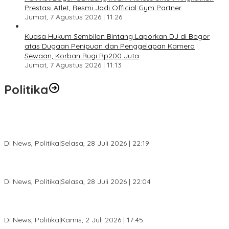
Prestasi Atlet, Resmi Jadi Official Gym Partner
Jumat, 7 Agustus 2026 | 11:26
Kuasa Hukum Sembilan Bintang Laporkan DJ di Bogor
atas Dugaan Penipuan dan Penggelapan Kamera
Sewaan, Korban Rugi Rp200 Juta
Jumat, 7 Agustus 2026 | 11:13
Politika
SC Musda XI Golkar Kota Bogor: Penolakan Bakal Calon Ketua
DPD Prematur, Pendaftaran Belum Dibuka
Di News, Politika
|
Selasa, 28 Juli 2026 | 22:19
Musda XI Partai Golkar Kota Bogor Digelar 31 Juli 2026,
Penjaringan Calon Ketua Resmi Dibuka
Di News, Politika
|
Selasa, 28 Juli 2026 | 22:04
Jelang Pemilu 2029, Bakesbangpol Kota Bogor Cetak Generasi
Muda Melek Politik dan Anti Hoaks
Di News, Politika
|
Kamis, 2 Juli 2026 | 17:45