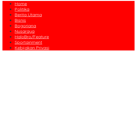
Home
Politika
Berita Utama
Bisnis
Bogoriana
Nusaraya
HaloBro/Feature
Sportainment
Kebijakan Privasi
Dari Amanah Donatur hingga Senyum Warga, Kapalang Misteri
Tebar 300 Domba Kurban di Bogor
Anniversary Pertama Paste Band, Perjalanan Musisi Jalanan
Bogor Menuju Panggung Profesional
Drama Kolosal “Pajajaran Gugat” Tutup Hari Tatar Sunda, Pesan
Harmoni Alam Menggema dari Gedung Sate
Sayembara Logo HJB ke-544 Bogor Diikuti 117 Peserta, Ini
Pemenangnya
444 CJH Kloter Perdana Kota Bogor Dilepas, Wali Kota Titip