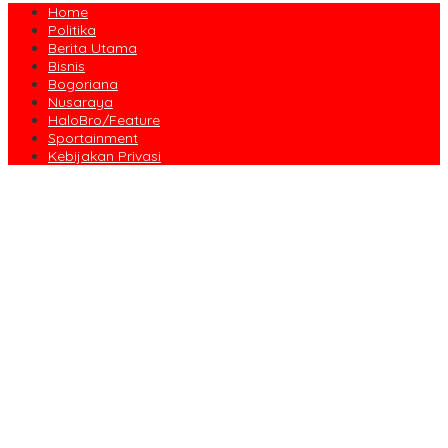
Home
Politika
Berita Utama
Bisnis
Bogoriana
Nusaraya
HaloBro/Feature
Sportainment
Kebijakan Privasi
Dari Amanah Donatur hingga Senyum Warga, Kapalang Misteri
Tebar 300 Domba Kurban di Bogor
Anniversary Pertama Paste Band, Perjalanan Musisi Jalanan
Bogor Menuju Panggung Profesional
Drama Kolosal “Pajajaran Gugat” Tutup Hari Tatar Sunda, Pesan
Harmoni Alam Menggema dari Gedung Sate
Sayembara Logo HJB ke-544 Bogor Diikuti 117 Peserta, Ini
Pemenangnya
444 CJH Kloter Perdana Kota Bogor Dilepas, Wali Kota Titip