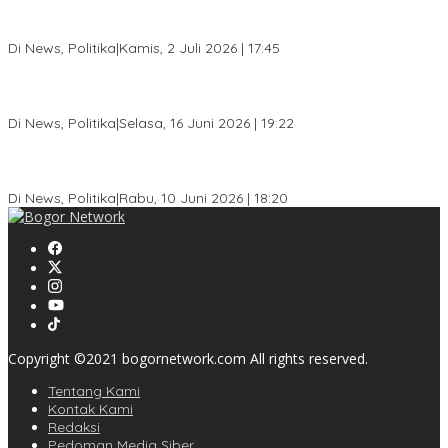
Jelang Pemilu 2029, Bakesbangpol Kota Bogor Cetak Generasi
Muda Melek Politik dan Anti Hoaks
Di News, Politika
|
Kamis, 2 Juli 2026 | 17:45
Dewan Gerindra Desak Pemkot Bogor Cabut Surat Edaran
DTSEN, Dinilai Berpotensi Rugikan Warga Miskin
Di News, Politika
|
Selasa, 16 Juni 2026 | 19:22
KPU Kota Bogor Luncurkan Podcast Demokrasi, Dedie Rachim
Jadi Narasumber Perdana
Di News, Politika
|
Rabu, 10 Juni 2026 | 18:20
Copyright ©2021 bogornetwork.com All rights reserved.
Tentang Kami
Kontak Kami
Redaksi
Pedoman Media Siber