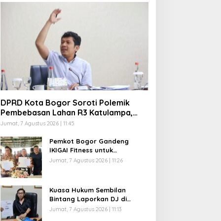
DPRD Kota Bogor Soroti Polemik
Pembebasan Lahan R3 Katulampa,
Zenal Abidin Minta Verifikasi
Jumat, 7 Agustus 2026 | 11:45
Kepemilikan Diusut
Pemkot Bogor Gandeng
IKIGAI Fitness untuk
Tingkatkan Prestasi Atlet,
Jumat, 7 Agustus 2026 | 11:26
Resmi Jadi Official Gym
Partner
Kuasa Hukum Sembilan
Bintang Laporkan DJ di
Bogor atas Dugaan Penipuan
Jumat, 7 Agustus 2026 | 11:13
dan Penggelapan Kamera