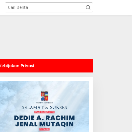
Kebijakan Privasi
44 CJH Kloter Perdana
Dari Amanah Donatur
ota Bogor Dilepas, Wali
hingga Senyum Warga,
ota Titip Pesan Jaga
Kapalang Misteri Tebar
esehatan dan
300 Domba Kurban di
ebersamaan
Bogor