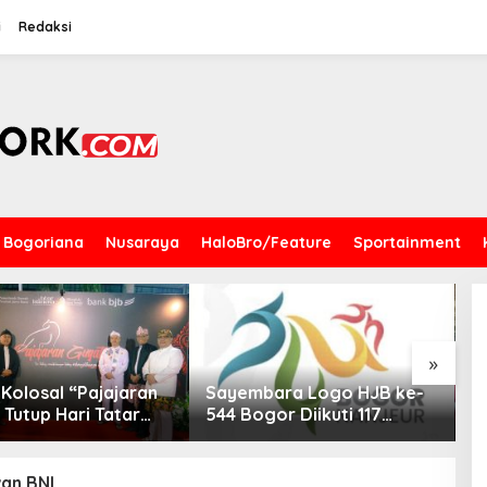
i
Redaksi
Bogoriana
Nusaraya
HaloBro/Feature
Sportainment
»
Kolosal “Pajajaran
Sayembara Logo HJB ke-
4
 Tutup Hari Tatar
544 Bogor Diikuti 117
K
 Pesan Harmoni
Peserta, Ini Pemenangnya
K
enggema dari
K
 Sate
K
an BNI