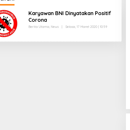
Karyawan BNI Dinyatakan Positif
Corona
Berita Utama
,
News
|
Selasa, 17 Maret 2020 | 10:59
O
L
E
H
R
E
D
A
K
S
I
B
O
G
O
R
N
E
T
W
O
R
K