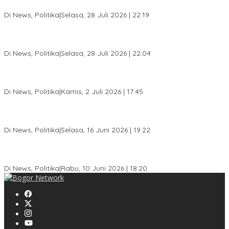
DPD Prematur, Pendaftaran Belum Dibuka
Di News, Politika
|
Selasa, 28 Juli 2026 | 22:19
Musda XI Partai Golkar Kota Bogor Digelar 31 Juli 2026,
Penjaringan Calon Ketua Resmi Dibuka
Di News, Politika
|
Selasa, 28 Juli 2026 | 22:04
Jelang Pemilu 2029, Bakesbangpol Kota Bogor Cetak Generasi
Muda Melek Politik dan Anti Hoaks
Di News, Politika
|
Kamis, 2 Juli 2026 | 17:45
Dewan Gerindra Desak Pemkot Bogor Cabut Surat Edaran
DTSEN, Dinilai Berpotensi Rugikan Warga Miskin
Di News, Politika
|
Selasa, 16 Juni 2026 | 19:22
KPU Kota Bogor Luncurkan Podcast Demokrasi, Dedie Rachim
Jadi Narasumber Perdana
Di News, Politika
|
Rabu, 10 Juni 2026 | 18:20