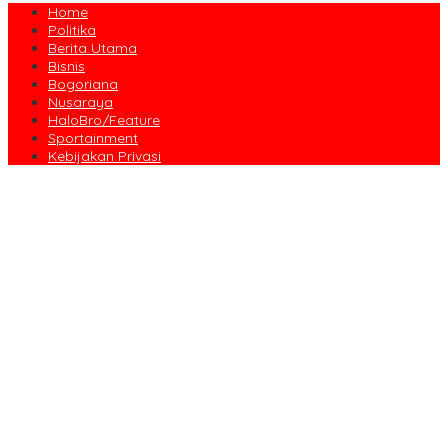
Home
Politika
Berita Utama
Bisnis
Bogoriana
Nusaraya
HaloBro/Feature
Sportainment
Kebijakan Privasi
Dari Amanah Donatur hingga Senyum Warga, Kapalang Misteri
Tebar 300 Domba Kurban di Bogor
Anniversary Pertama Paste Band, Perjalanan Musisi Jalanan
Bogor Menuju Panggung Profesional
Drama Kolosal “Pajajaran Gugat” Tutup Hari Tatar Sunda, Pesan
Harmoni Alam Menggema dari Gedung Sate
Sayembara Logo HJB ke-544 Bogor Diikuti 117 Peserta, Ini
Pemenangnya
444 CJH Kloter Perdana Kota Bogor Dilepas, Wali Kota Titip