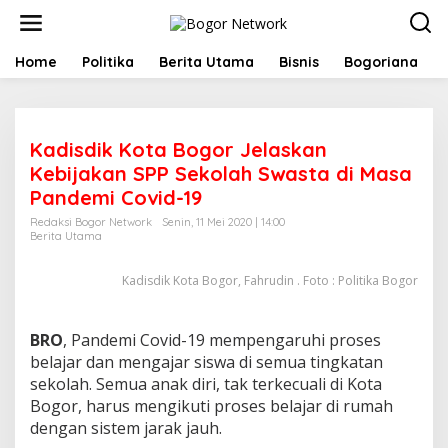
L
e
w
a
Home
Politika
Berita Utama
Bisnis
Bogoriana
t
i
k
e
Kadisdik Kota Bogor Jelaskan
k
o
Kebijakan SPP Sekolah Swasta di Masa
n
Pandemi Covid-19
t
e
Redaksi Bogor Network
Senin, 11 Mei 2020 | 14:00
Berita Utama
n
Kadisdik Kota Bogor, Fahrudin . Foto : Politika Bogor
BRO
, Pandemi Covid-19 mempengaruhi proses
belajar dan mengajar siswa di semua tingkatan
sekolah. Semua anak diri, tak terkecuali di Kota
Bogor, harus mengikuti proses belajar di rumah
dengan sistem jarak jauh.