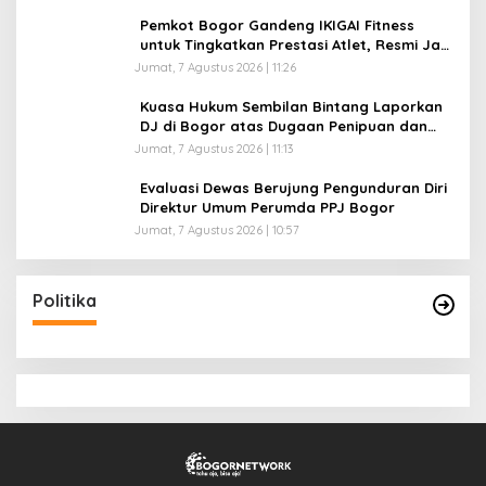
Pemkot Bogor Gandeng IKIGAI Fitness
untuk Tingkatkan Prestasi Atlet, Resmi Jadi
Official Gym Partner
Jumat, 7 Agustus 2026 | 11:26
Kuasa Hukum Sembilan Bintang Laporkan
DJ di Bogor atas Dugaan Penipuan dan
Penggelapan Kamera Sewaan, Korban
Jumat, 7 Agustus 2026 | 11:13
Rugi Rp200 Juta
Evaluasi Dewas Berujung Pengunduran Diri
Direktur Umum Perumda PPJ Bogor
Jumat, 7 Agustus 2026 | 10:57
Politika