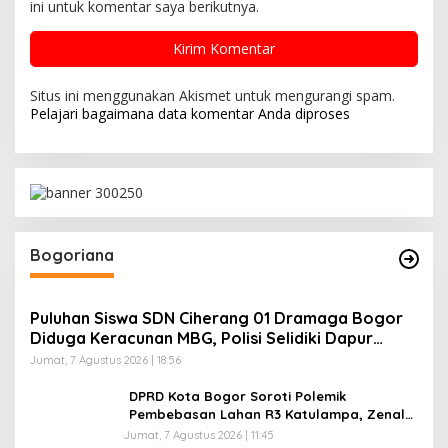
ini untuk komentar saya berikutnya.
Situs ini menggunakan Akismet untuk mengurangi spam.
Pelajari bagaimana data komentar Anda diproses
Bogoriana
Puluhan Siswa SDN Ciherang 01 Dramaga Bogor
Diduga Keracunan MBG, Polisi Selidiki Dapur
SPPG
Jumat, 7 Agustus 2026 | 18:56
DPRD Kota Bogor Soroti Polemik
Pembebasan Lahan R3 Katulampa, Zenal
Abidin Minta Verifikasi Kepemilikan Diusut
Jumat, 7 Agustus 2026 | 11:45