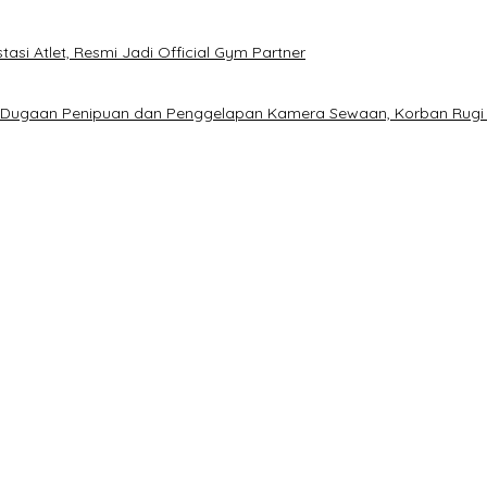
asi Atlet, Resmi Jadi Official Gym Partner
s Dugaan Penipuan dan Penggelapan Kamera Sewaan, Korban Rugi
D Prematur, Pendaftaran Belum Dibuka
gan Calon Ketua Resmi Dibuka
a Melek Politik dan Anti Hoaks
inilai Berpotensi Rugikan Warga Miskin