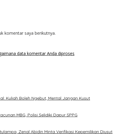
uk komentar saya berikutnya.
agaimana data komentar Anda diproses
l: Kuliah Boleh Ngebut, Mental Jangan Kusut
cunan MBG, Polisi Selidiki Dapur SPPG
ampa, Zenal Abidin Minta Verifikasi Kepemilikan Diusut