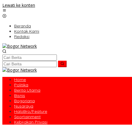
Lewati ke konten
Beranda
Kontak Kami
Redaksi
Home
Politika
Berita Utama
Bisnis
Bogoriana
Nusaraya
HaloBro/Feature
Sportainment
Kebijakan Privasi