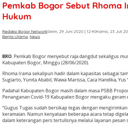
Pemkab Bogor Sebut Rhoma Ir
Hukum
Redaksi Bogor Network
Senin, 29 Juni 2020 | 12:40
Kamis, 23 Juli 20
Berita Utama
,
News
BRO
. Pemkab Bogor menyebut raja dangdut sekaligus musi
Kabupaten Bogor, Minggu (28/06/2020).
Rhoma Irama sekalipun hadir dalam kapasitas sebagai ta
Sugiarto, Yunita Ababil, Wawa Marissa, Caca Handika, Yus 
Padahal Kabupaten Bogor masih dalam masa PSBB Proporsi
Penanganan Covid-19 Kabupaten Bogor mengaku geram da
“Gugus Tugas sudah bersikap tegas dengan mengirimkan 
keramaian. Namun kenyataan beberapa acara tetap digela
dalam keterangan pers tertulisnya melalui layanan pesan 