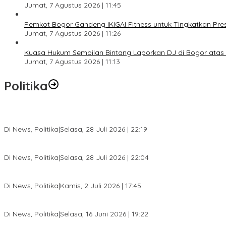
Jumat, 7 Agustus 2026 | 11:45
Pemkot Bogor Gandeng IKIGAI Fitness untuk Tingkatkan Prest
Jumat, 7 Agustus 2026 | 11:26
Kuasa Hukum Sembilan Bintang Laporkan DJ di Bogor ata
Jumat, 7 Agustus 2026 | 11:13
Politika
SC Musda XI Golkar Kota Bogor: Penolakan Bakal Calon Ketua DP
Di News, Politika
|
Selasa, 28 Juli 2026 | 22:19
Musda XI Partai Golkar Kota Bogor Digelar 31 Juli 2026, Penjarin
Di News, Politika
|
Selasa, 28 Juli 2026 | 22:04
Jelang Pemilu 2029, Bakesbangpol Kota Bogor Cetak Generasi Mud
Di News, Politika
|
Kamis, 2 Juli 2026 | 17:45
Dewan Gerindra Desak Pemkot Bogor Cabut Surat Edaran DTSEN, D
Di News, Politika
|
Selasa, 16 Juni 2026 | 19:22