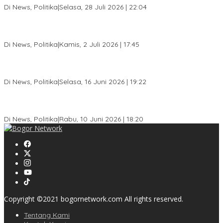
Di News, Politika
|
Selasa, 28 Juli 2026 | 22:04
Jelang Pemilu 2029, Bakesbangpol Kota Bogor Cetak Generasi
Muda Melek Politik dan Anti Hoaks
Di News, Politika
|
Kamis, 2 Juli 2026 | 17:45
Dewan Gerindra Desak Pemkot Bogor Cabut Surat Edaran
DTSEN, Dinilai Berpotensi Rugikan Warga Miskin
Di News, Politika
|
Selasa, 16 Juni 2026 | 19:22
KPU Kota Bogor Luncurkan Podcast Demokrasi, Dedie Rachim
Jadi Narasumber Perdana
Di News, Politika
|
Rabu, 10 Juni 2026 | 18:20
Copyright ©2021 bogornetwork.com All rights reserved.
Tentang Kami