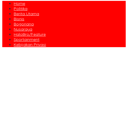
Home
Politika
Berita Utama
Bisnis
Bogoriana
Nusaraya
HaloBro/Feature
Sportainment
Kebijakan Privasi
Dari Amanah Donatur hingga Senyum Warga, Kapalang Misteri
Tebar 300 Domba Kurban di Bogor
Anniversary Pertama Paste Band, Perjalanan Musisi Jalanan
Bogor Menuju Panggung Profesional
Drama Kolosal “Pajajaran Gugat” Tutup Hari Tatar Sunda, Pesan
Harmoni Alam Menggema dari Gedung Sate
Sayembara Logo HJB ke-544 Bogor Diikuti 117 Peserta, Ini
Pemenangnya
444 CJH Kloter Perdana Kota Bogor Dilepas, Wali Kota Titip