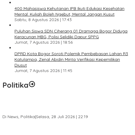
400 Mahasiswa Kehutanan IPB Ikuti Edukasi Kesehatan
Mental: Kuliah Boleh Ngebut, Mental Jangan Kusut
Sabtu, 8 Agustus 2026 | 17:43
Puluhan Siswa SDN Ciherang 01 Dramaga Bogor Diduga
Keracunan MBG, Polisi Selidiki Dapur SPPG
Jumat, 7 Agustus 2026 | 18:56
DPRD Kota Bogor Soroti Polemik Pembebasan Lahan R3
Katulampa, Zenal Abidin Minta Verifikasi Kepemilikan
Diusut
Jumat, 7 Agustus 2026 | 11:45
Politika
SC Musda XI Golkar Kota Bogor: Penolakan Bakal Calon Ketua
DPD Prematur, Pendaftaran Belum Dibuka
Di News, Politika
|
Selasa, 28 Juli 2026 | 22:19
Musda XI Partai Golkar Kota Bogor Digelar 31 Juli 2026,
Penjaringan Calon Ketua Resmi Dibuka