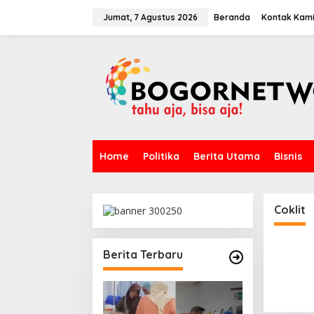
L
e
Jumat, 7 Agustus 2026
Beranda
Kontak Kam
w
a
t
i
k
e
k
o
n
t
Home
Politika
Berita Utama
Bisnis
e
n
Coklit
Berita Terbaru