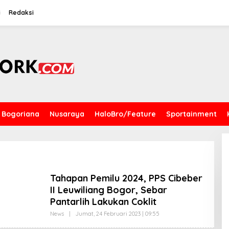
i
Redaksi
Bogoriana
Nusaraya
HaloBro/Feature
Sportainment
Tahapan Pemilu 2024, PPS Cibeber
II Leuwiliang Bogor, Sebar
Pantarlih Lakukan Coklit
News
|
Jumat, 24 Februari 2023 | 09:55
O
L
E