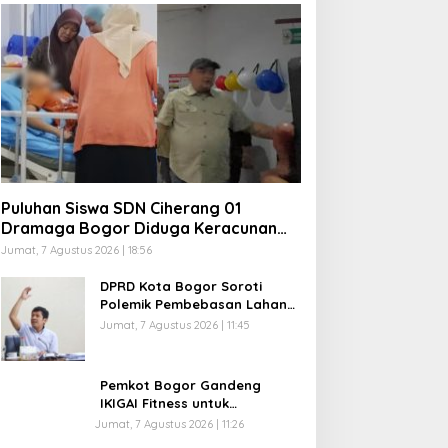
Puluhan Siswa SDN Ciherang 01
Dramaga Bogor Diduga Keracunan
MBG, Polisi Selidiki Dapur SPPG
Jumat, 7 Agustus 2026 | 18:56
DPRD Kota Bogor Soroti
Polemik Pembebasan Lahan
R3 Katulampa, Zenal Abidin
Jumat, 7 Agustus 2026 | 11:45
Minta Verifikasi Kepemilikan
Diusut
Pemkot Bogor Gandeng
IKIGAI Fitness untuk
Tingkatkan Prestasi Atlet,
Jumat, 7 Agustus 2026 | 11:26
Resmi Jadi Official Gym